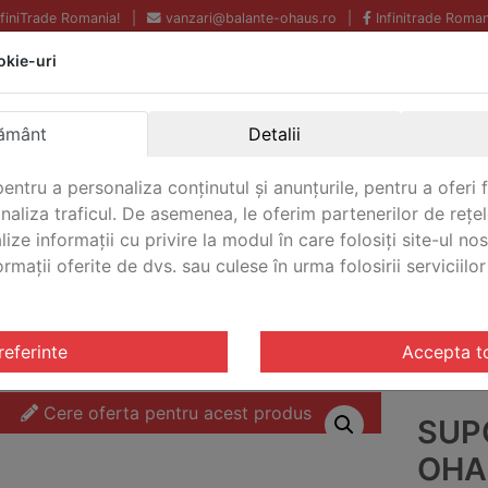
InfiniTrade Romania!
|
vanzari@balante-ohaus.ro
|
Infinitrade Roman
okie-uri
Echipamente profesionale
Livrare rapida.
pentru laborator.
Oriunde in Romania.
ământ
Detalii
Garantie Internationala.
entru a personaliza conținutul și anunțurile, pentru a oferi f
analiza traficul. De asemenea, le oferim partenerilor de rețel
lize informații cu privire la modul în care folosiți site-ul no
mații oferite de dvs. sau culese în urma folosirii serviciilor 
CONTACT
uport tuburi de test Ohaus 25 mm Pivotant
referinte
Accepta t
Cere oferta pentru acest produs
SUP
OHA