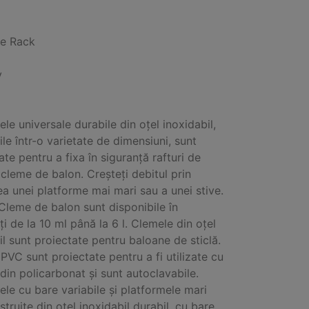
be Rack
y
ele universale durabile din oțel inoxidabil,
ile într-o varietate de dimensiuni, sunt
ate pentru a fixa în siguranță rafturi de
i cleme de balon. Creșteți debitul prin
ea unei platforme mai mari sau a unei stive.
Cleme de balon sunt disponibile în
ți de la 10 ml până la 6 l. Clemele din oțel
il sunt proiectate pentru baloane de sticlă.
PVC sunt proiectate pentru a fi utilizate cu
din policarbonat și sunt autoclavabile.
ele cu bare variabile și platformele mari
struite din oțel inoxidabil durabil, cu bare