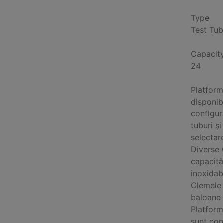
Type
Test Tu
Capacit
24
Platform
disponib
configur
tuburi ș
selectar
Diverse 
capacită
inoxidab
Clemele 
baloane 
Platform
sunt con