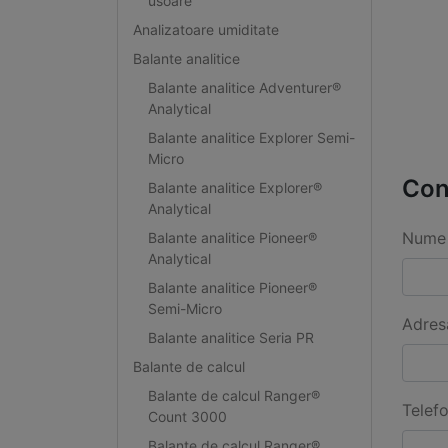
usoare
Analizatoare umiditate
Balante analitice
Balante analitice Adventurer®
Analytical
Balante analitice Explorer Semi-
Micro
Con
Balante analitice Explorer®
Analytical
Nume 
Balante analitice Pioneer®
Analytical
Balante analitice Pioneer®
Semi-Micro
Adres
Balante analitice Seria PR
Balante de calcul
Balante de calcul Ranger®
Telef
Count 3000
Balante de calcul Ranger®