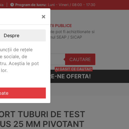
ia
|
Program de lucru:
Luni - Vineri / 08:00 - 17:30
×
ACHIZITII PUBLICE
Produsele pot fi achizitionate si
Despre
in sistemul SEAP / SICAP
uncții de rețele
e sociale, de
CAUTARE
stru. Aceștia le pot
AI GASIT CE CAUTAI?
lor.
CERE-NE OFERTA!
oate
ORT TUBURI DE TEST
US 25 MM PIVOTANT