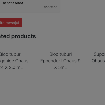
ite mesajul
ated products
Bloc tuburi
Bloc tuburi
Supor
ogenice Ohaus
Eppendorf Ohaus 9
Ohaus
24 X 2.0 mL
X 5mL