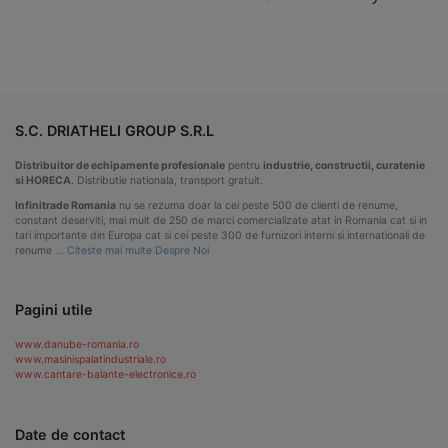
S.C. DRIATHELI GROUP S.R.L
Distribuitor de echipamente profesionale
pentru
industrie, constructii, curatenie
si HORECA
. Distributie nationala, transport gratuit.
Infinitrade Romania
nu se rezuma doar la cei peste 500 de clienti de renume,
constant deserviti, mai mult de 250 de marci comercializate atat in Romania cat si in
tari importante din Europa cat si cei peste 300 de furnizori interni si internationali de
renume …
Citeste mai multe Despre Noi
Pagini utile
www.danube-romania.ro
www.masinispalatindustriale.ro
www.cantare-balante-electronice.ro
Date de contact