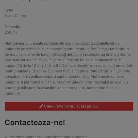
Type
Flask Clamp
Capacity
250 mL
Platformele universale durabile din oțel inoxidabil, disponibile într-o
varietate de dimensiuni, sunt configurate pentru a fixa în siguranță rafturi
de tuburi și cleme de balon. Creșteți debitul prin selectarea unei platforme
mai mari sau a unei stive. Diverse Cleme de balon sunt disponibile în
capacități de la 10 ml până la 6 l. Clemele din oțel inoxidabil sunt proiectate
pentru baloane de sticlă. Clemele PVC sunt proiectate pentru a fi utilizate
cu baloane din policarbonat și sunt autoclavabile. Platformele cu bare
variabile și platformele mari sunt construite din oțel inoxidabil durabil, cu
bare reglabile pentru a susține vase neregulate, containere mari și
carabine.
Cere oferta pentru acest produs
Contacteaza-ne!
Nume reprezentant si nume firma reprezentata *