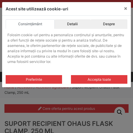
Skip
vanzari@balante-ohaus.ro
|
Infinitrade Romania
×
to
Acest site utilizează cookie-uri
content
Consimțământ
Detalii
Despre
ACHIZITII PUBLICE
Folosim cookie-uri pentru a personaliza conținutul și anunțurile, pentru
Produsele pot fi achizitionate si in sistemul SEAP / SICAP
a oferi funcții de rețele sociale și pentru a analiza traficul. De
Products
asemenea, le oferim partenerilor de rețele sociale, de publicitate și de
search
CAUTARE
analize informații cu privire la modul în care folosiți site-ul nostru.
Aceștia le pot combina cu alte informații oferite de dvs. sau culese în
urma folosirii serviciilor lor.
Cere-ne oferta!
Toate produsele
CONTACT
Preferinte
Accepta toate
Home
/
Accesorii
/
Accesorii agitatoare
/ Suport recipient Ohaus Flask
Clamp, 250 mL
Cere oferta pentru acest produs
SUPORT RECIPIENT OHAUS FLASK
CLAMP, 250 ML