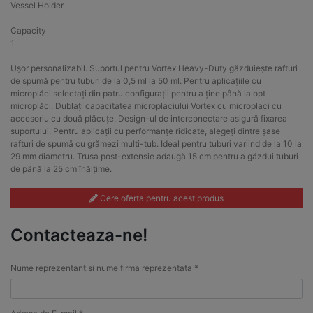
Vessel Holder
Capacity
1
Ușor personalizabil. Suportul pentru Vortex Heavy-Duty găzduiește rafturi
de spumă pentru tuburi de la 0,5 ml la 50 ml. Pentru aplicațiile cu
microplăci selectați din patru configurații pentru a ține până la opt
microplăci. Dublați capacitatea microplaciului Vortex cu microplaci cu
accesoriu cu două plăcuțe. Design-ul de interconectare asigură fixarea
suportului. Pentru aplicații cu performanțe ridicate, alegeți dintre șase
rafturi de spumă cu grămezi multi-tub. Ideal pentru tuburi variind de la 10 la
29 mm diametru. Trusa post-extensie adaugă 15 cm pentru a găzdui tuburi
de până la 25 cm înălțime.
Cere oferta pentru acest produs
Contacteaza-ne!
Nume reprezentant si nume firma reprezentata *