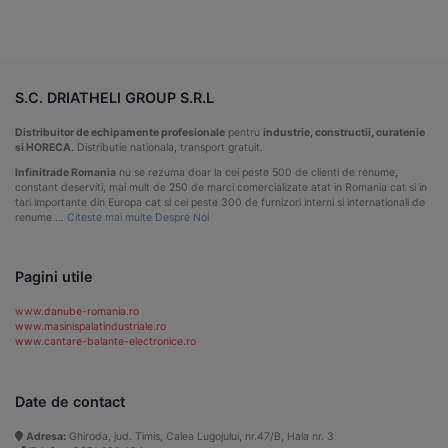
S.C. DRIATHELI GROUP S.R.L
Distribuitor de echipamente profesionale
pentru
industrie, constructii, curatenie
si HORECA
. Distributie nationala, transport gratuit.
Infinitrade Romania
nu se rezuma doar la cei peste 500 de clienti de renume,
constant deserviti, mai mult de 250 de marci comercializate atat in Romania cat si in
tari importante din Europa cat si cei peste 300 de furnizori interni si internationali de
renume …
Citeste mai multe Despre Noi
Pagini utile
www.danube-romania.ro
www.masinispalatindustriale.ro
www.cantare-balante-electronice.ro
Date de contact
Adresa:
Ghiroda, jud. Timis, Calea Lugojului, nr.47/B, Hala nr. 3