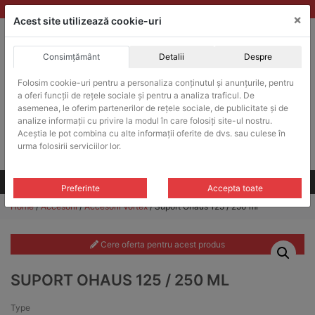
Skip
vanzari@balante-ohaus.ro
|
Infinitrade Romania
×
to
Acest site utilizează cookie-uri
content
Consimțământ
Detalii
Despre
ACHIZITII PUBLICE
Folosim cookie-uri pentru a personaliza conținutul și anunțurile, pentru
Produsele pot fi achizitionate si in sistemul SEAP / SICAP
a oferi funcții de rețele sociale și pentru a analiza traficul. De
Products
asemenea, le oferim partenerilor de rețele sociale, de publicitate și de
search
CAUTARE
analize informații cu privire la modul în care folosiți site-ul nostru.
Aceștia le pot combina cu alte informații oferite de dvs. sau culese în
urma folosirii serviciilor lor.
Cere-ne oferta!
Toate produsele
CONTACT
Preferinte
Accepta toate
Home
/
Accesorii
/
Accesorii Vortex
/ Suport Ohaus 125 / 250 ml
Cere oferta pentru acest produs
SUPORT OHAUS 125 / 250 ML
Type