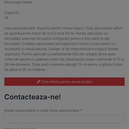
Microtube Holder
Capacity
18
Ușor personalizabil. Suportul pentru Vortex Heavy-Duty găzduiește rafturi
de spumă pentru tuburi de la 0,5 ml la 50 ml. Pentru aplicațiile cu
microplăci selectați din patru configurații pentru a ține până la opt
microplăci. Dublați capacitatea microplaciului Vortex cu microplaci cu
accesoriu cu două plăcuțe. Design-ul de interconectare asigură fixarea
suportului. Pentru aplicații cu performanțe ridicate, alegeți dintre șase
rafturi de spumă cu grămezi multi-tub. Ideal pentru tuburi variind de la 10 la
29 mm diametru. Trusa post-extensie adaugă 15 cm pentru a găzdui tuburi
de până la 25 cm înălțime.
Cere oferta pentru acest produs
Contacteaza-ne!
Nume reprezentant si nume firma reprezentata *