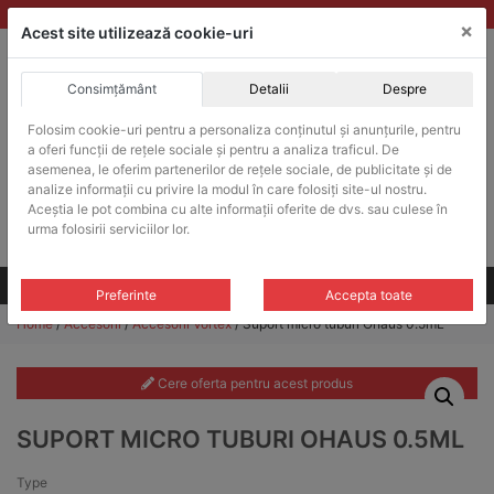
Skip
vanzari@balante-ohaus.ro
|
Infinitrade Romania
×
to
Acest site utilizează cookie-uri
content
Consimțământ
Detalii
Despre
ACHIZITII PUBLICE
Folosim cookie-uri pentru a personaliza conținutul și anunțurile, pentru
Produsele pot fi achizitionate si in sistemul SEAP / SICAP
a oferi funcții de rețele sociale și pentru a analiza traficul. De
Products
asemenea, le oferim partenerilor de rețele sociale, de publicitate și de
search
CAUTARE
analize informații cu privire la modul în care folosiți site-ul nostru.
Aceștia le pot combina cu alte informații oferite de dvs. sau culese în
urma folosirii serviciilor lor.
Cere-ne oferta!
Toate produsele
CONTACT
Preferinte
Accepta toate
Home
/
Accesorii
/
Accesorii Vortex
/ Suport micro tuburi Ohaus 0.5mL
Cere oferta pentru acest produs
SUPORT MICRO TUBURI OHAUS 0.5ML
Type