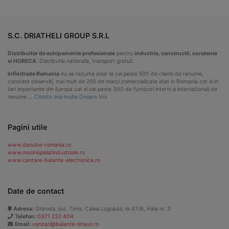
S.C. DRIATHELI GROUP S.R.L
Distribuitor de echipamente profesionale
pentru
industrie, constructii, curatenie
si HORECA
. Distributie nationala, transport gratuit.
Infinitrade Romania
nu se rezuma doar la cei peste 500 de clienti de renume,
constant deserviti, mai mult de 250 de marci comercializate atat in Romania cat si in
tari importante din Europa cat si cei peste 300 de furnizori interni si internationali de
renume …
Citeste mai multe Despre Noi
Pagini utile
www.danube-romania.ro
www.masinispalatindustriale.ro
www.cantare-balante-electronice.ro
Date de contact
Adresa:
Ghiroda, jud. Timis, Calea Lugojului, nr.47/B, Hala nr. 3
Telefon:
0371 232 404
Email:
vanzari@balante-ohaus.ro