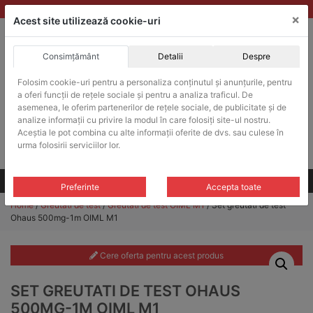
Skip
vanzari@balante-ohaus.ro
|
Infinitrade Romania
×
to
Acest site utilizează cookie-uri
content
Consimțământ
Detalii
Despre
ACHIZITII PUBLICE
Folosim cookie-uri pentru a personaliza conținutul și anunțurile, pentru
Produsele pot fi achizitionate si in sistemul SEAP / SICAP
a oferi funcții de rețele sociale și pentru a analiza traficul. De
Products
asemenea, le oferim partenerilor de rețele sociale, de publicitate și de
search
CAUTARE
analize informații cu privire la modul în care folosiți site-ul nostru.
Aceștia le pot combina cu alte informații oferite de dvs. sau culese în
urma folosirii serviciilor lor.
Cere-ne oferta!
Toate produsele
CONTACT
Preferinte
Accepta toate
Home
/
Greutati de test
/
Greutati de test OIML M1
/ Set greutati de test
Ohaus 500mg-1m OIML M1
Cere oferta pentru acest produs
SET GREUTATI DE TEST OHAUS
500MG-1M OIML M1