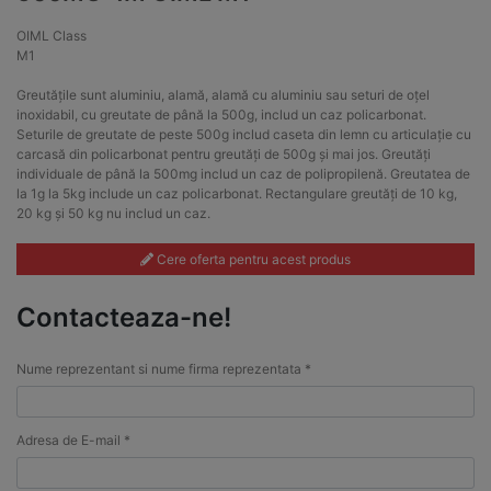
OIML Class
M1
Greutățile sunt aluminiu, alamă, alamă cu aluminiu sau seturi de oțel
inoxidabil, cu greutate de până la 500g, includ un caz policarbonat.
Seturile de greutate de peste 500g includ caseta din lemn cu articulație cu
carcasă din policarbonat pentru greutăți de 500g și mai jos. Greutăți
individuale de până la 500mg includ un caz de polipropilenă. Greutatea de
la 1g la 5kg include un caz policarbonat. Rectangulare greutăți de 10 kg,
20 kg și 50 kg nu includ un caz.
Cere oferta pentru acest produs
Contacteaza-ne!
Nume reprezentant si nume firma reprezentata *
Adresa de E-mail *