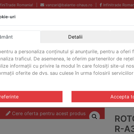
InfiniTrade Romania!
|
vanzari@balante-ohaus.ro
|
Infinitrade Roman
okie-uri
Echipamente profesionale
Livrare rapida.
pentru laborator.
Oriunde in Romania.
ământ
Detalii
Garantie Internationala.
entru a personaliza conținutul și anunțurile, pentru a oferi f
analiza traficul. De asemenea, le oferim partenerilor de rețel
lize informații cu privire la modul în care folosiți site-ul no
mații oferite de dvs. sau culese în urma folosirii serviciilor 
CONTACT
tor Frontier™ Ohaus R-A30x2/13MS
referinte
Accepta t
Cere oferta pentru acest produs
ROT
R-A