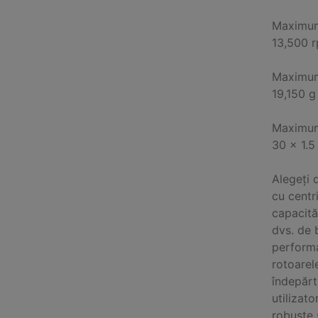
Maximu
13,500 
Maximum 
19,150 g
Maximum
30 x 1.5
Alegeți 
cu centr
capacităț
dvs. de 
performa
rotoarele
îndepărt
utilizat
robuste 