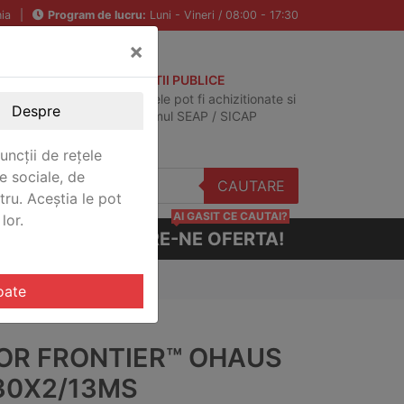
ia
|
Program de lucru:
Luni - Vineri / 08:00 - 17:30
×
ACHIZITII PUBLICE
Produsele pot fi achizitionate si
Despre
in sistemul SEAP / SICAP
uncții de rețele
e sociale, de
CAUTARE
stru. Aceștia le pot
AI GASIT CE CAUTAI?
lor.
CERE-NE OFERTA!
oate
OR FRONTIER™ OHAUS
30X2/13MS