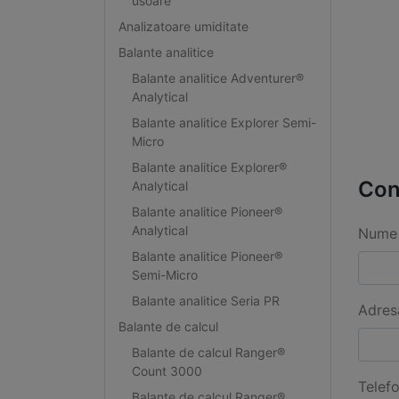
usoare
Analizatoare umiditate
Balante analitice
Balante analitice Adventurer®
Analytical
Balante analitice Explorer Semi-
Micro
Balante analitice Explorer®
Con
Analytical
Balante analitice Pioneer®
Analytical
Nume 
Balante analitice Pioneer®
Semi-Micro
Balante analitice Seria PR
Adres
Balante de calcul
Balante de calcul Ranger®
Count 3000
Telef
Balante de calcul Ranger®