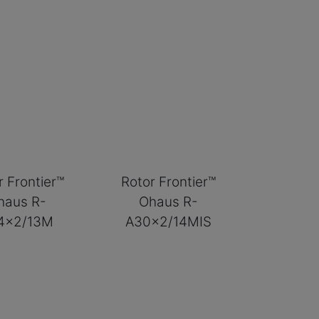
r Frontier™
Rotor Frontier™
haus R-
Ohaus R-
4x2/13M
A30x2/14MIS