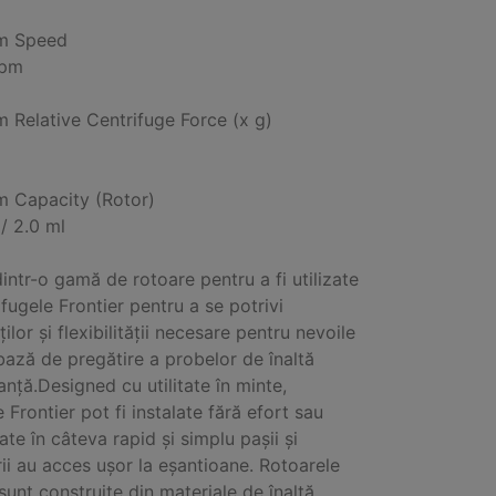
m Speed
rpm
Relative Centrifuge Force (x g)
 Capacity (Rotor)
 / 2.0 ml
dintr-o gamă de rotoare pentru a fi utilizate
ifugele Frontier pentru a se potrivi
ilor și flexibilității necesare pentru nevoile
bază de pregătire a probelor de înaltă
nță.Designed cu utilitate în minte,
 Frontier pot fi instalate fără efort sau
ate în câteva rapid și simplu pașii și
orii au acces ușor la eșantioane. Rotoarele
sunt construite din materiale de înaltă