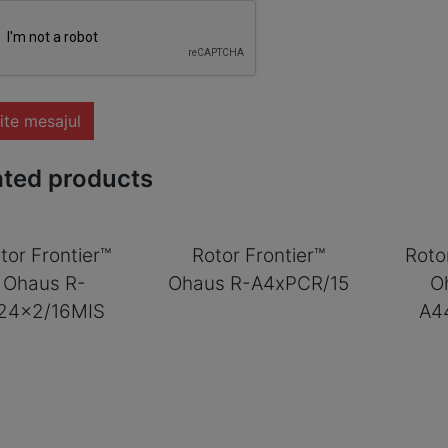
ite mesajul
ated products
tor Frontier™
Rotor Frontier™
Roto
Ohaus R-
Ohaus R-A4xPCR/15
O
24x2/16MIS
A4