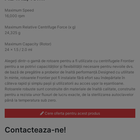
Maximum Speed
16,000 rpm
Maximum Relative Centrifuge Force (x g)
24,325 g
Maximum Capacity (Rotor)
24 x 1.5 / 2.0 ml
Alegeți dintr-o gamă de rotoare pentru a fi utilizate cu centrifugele Frontier
pentru a se potrivi capacităților și flexibilității necesare pentru nevoile dvs.
de bază de pregătire a probelor de înaltă performanță.Designed cu utilitate
în minte, rotoarele Frontier pot fi instalate fără efort sau îndepărtate în
câteva rapid și simplu pașii și utilizatorii au acces ușor la eșantioane.
Rotoarele robuste sunt construite din materiale de înaltă calitate, construite
pentru a rezista unor fluxuri de lucru exacte, de la sterilizarea autoclavelor
până la temperatura sub zero.
Cere oferta pentru acest produs
Contacteaza-ne!