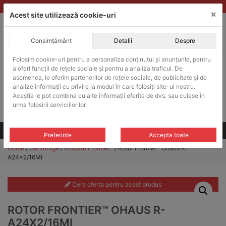
Skip
vanzari@balante-ohaus.ro
|
Infinitrade Romania
×
to
Acest site utilizează cookie-uri
content
Consimțământ
Detalii
Despre
ACHIZITII PUBLICE
Folosim cookie-uri pentru a personaliza conținutul și anunțurile, pentru
Produsele pot fi achizitionate si in sistemul SEAP / SICAP
a oferi funcții de rețele sociale și pentru a analiza traficul. De
Products
asemenea, le oferim partenerilor de rețele sociale, de publicitate și de
search
CAUTARE
analize informații cu privire la modul în care folosiți site-ul nostru.
Aceștia le pot combina cu alte informații oferite de dvs. sau culese în
urma folosirii serviciilor lor.
Cere-ne oferta!
Toate produsele
CONTACT
Preferinte
Accepta toate
Home
/
Centrifuge
/
Rotoare Frontier™
/ Rotor Frontier™ Ohaus R-
A24x2/16MI
Cere oferta pentru acest produs
ROTOR FRONTIER™ OHAUS R-
A24X2/16MI