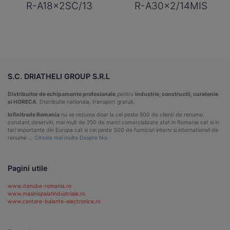
R-A18x2SC/13
R-A30x2/14MIS
S.C. DRIATHELI GROUP S.R.L
Distribuitor de echipamente profesionale
pentru
industrie, constructii, curatenie
si HORECA
. Distributie nationala, transport gratuit.
Infinitrade Romania
nu se rezuma doar la cei peste 500 de clienti de renume,
constant deserviti, mai mult de 250 de marci comercializate atat in Romania cat si in
tari importante din Europa cat si cei peste 300 de furnizori interni si internationali de
renume …
Citeste mai multe Despre Noi
Pagini utile
www.danube-romania.ro
www.masinispalatindustriale.ro
www.cantare-balante-electronice.ro