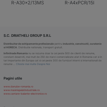
R-A30x2/13MS
R-A4xPCR/15I
S.C. DRIATHELI GROUP S.R.L
Distribuitor de echipamente profesionale
pentru
industrie, constructii, curatenie
si HORECA
. Distributie nationala, transport gratuit.
Infinitrade Romania
nu se rezuma doar la cei peste 500 de clienti de renume,
constant deserviti, mai mult de 250 de marci comercializate atat in Romania cat si in
tari importante din Europa cat si cei peste 300 de furnizori interni si internationali de
renume …
Citeste mai multe Despre Noi
Pagini utile
www.danube-romania.ro
www.masinispalatindustriale.ro
www.cantare-balante-electronice.ro