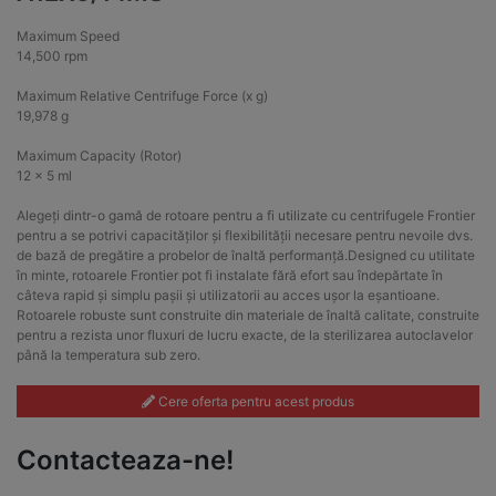
Maximum Speed
14,500 rpm
Maximum Relative Centrifuge Force (x g)
19,978 g
Maximum Capacity (Rotor)
12 x 5 ml
Alegeți dintr-o gamă de rotoare pentru a fi utilizate cu centrifugele Frontier
pentru a se potrivi capacităților și flexibilității necesare pentru nevoile dvs.
de bază de pregătire a probelor de înaltă performanță.Designed cu utilitate
în minte, rotoarele Frontier pot fi instalate fără efort sau îndepărtate în
câteva rapid și simplu pașii și utilizatorii au acces ușor la eșantioane.
Rotoarele robuste sunt construite din materiale de înaltă calitate, construite
pentru a rezista unor fluxuri de lucru exacte, de la sterilizarea autoclavelor
până la temperatura sub zero.
Cere oferta pentru acest produs
Contacteaza-ne!