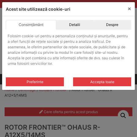
Skip
vanzari@balante-ohaus.ro
|
Infinitrade Romania
×
to
Acest site utilizează cookie-uri
content
Consimțământ
Detalii
Despre
ACHIZITII PUBLICE
Folosim cookie-uri pentru a personaliza conținutul și anunțurile, pentru
Produsele pot fi achizitionate si in sistemul SEAP / SICAP
a oferi funcții de rețele sociale și pentru a analiza traficul. De
Products
asemenea, le oferim partenerilor de rețele sociale, de publicitate și de
search
CAUTARE
analize informații cu privire la modul în care folosiți site-ul nostru.
Aceștia le pot combina cu alte informații oferite de dvs. sau culese în
urma folosirii serviciilor lor.
Cere-ne oferta!
Toate produsele
CONTACT
Preferinte
Accepta toate
Home
/
Centrifuge
/
Rotoare Frontier™
/ Rotor Frontier™ Ohaus R-
A12x5/14MS
Cere oferta pentru acest produs
ROTOR FRONTIER™ OHAUS R-
A12X5/14MS