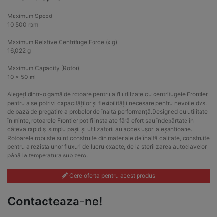
Maximum Speed
10,500 rpm
Maximum Relative Centrifuge Force (x g)
16,022 g
Maximum Capacity (Rotor)
10 x 50 ml
Alegeți dintr-o gamă de rotoare pentru a fi utilizate cu centrifugele Frontier
pentru a se potrivi capacităților și flexibilității necesare pentru nevoile dvs.
de bază de pregătire a probelor de înaltă performanță.Designed cu utilitate
în minte, rotoarele Frontier pot fi instalate fără efort sau îndepărtate în
câteva rapid și simplu pașii și utilizatorii au acces ușor la eșantioane.
Rotoarele robuste sunt construite din materiale de înaltă calitate, construite
pentru a rezista unor fluxuri de lucru exacte, de la sterilizarea autoclavelor
până la temperatura sub zero.
Cere oferta pentru acest produs
Contacteaza-ne!