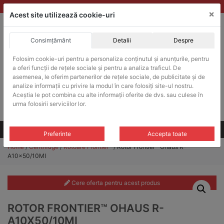
Skip
vanzari@balante-ohaus.ro
|
Infinitrade Romania
×
to
Acest site utilizează cookie-uri
content
Consimțământ
Detalii
Despre
ACHIZITII PUBLICE
Folosim cookie-uri pentru a personaliza conținutul și anunțurile, pentru
Produsele pot fi achizitionate si in sistemul SEAP / SICAP
a oferi funcții de rețele sociale și pentru a analiza traficul. De
Products
asemenea, le oferim partenerilor de rețele sociale, de publicitate și de
search
CAUTARE
analize informații cu privire la modul în care folosiți site-ul nostru.
Aceștia le pot combina cu alte informații oferite de dvs. sau culese în
urma folosirii serviciilor lor.
Cere-ne oferta!
Toate produsele
CONTACT
Preferinte
Accepta toate
Home
/
Centrifuge
/
Rotoare Frontier™
/ Rotor Frontier™ Ohaus R-
A10x50/10MI
Cere oferta pentru acest produs
ROTOR FRONTIER™ OHAUS R-
A10X50/10MI