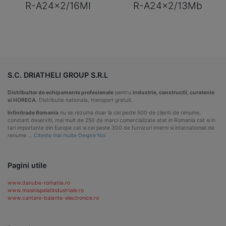
R-A24x2/16MI
R-A24x2/13Mb
S.C. DRIATHELI GROUP S.R.L
Distribuitor de echipamente profesionale
pentru
industrie, constructii, curatenie
si HORECA
. Distributie nationala, transport gratuit.
Infinitrade Romania
nu se rezuma doar la cei peste 500 de clienti de renume,
constant deserviti, mai mult de 250 de marci comercializate atat in Romania cat si in
tari importante din Europa cat si cei peste 300 de furnizori interni si internationali de
renume …
Citeste mai multe Despre Noi
Pagini utile
www.danube-romania.ro
www.masinispalatindustriale.ro
www.cantare-balante-electronice.ro