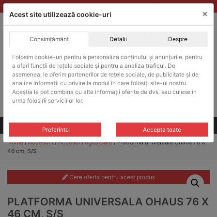
Skip
vanzari@balante-ohaus.ro
|
Infinitrade Romania
×
to
Acest site utilizează cookie-uri
content
Consimțământ
Detalii
Despre
ACHIZITII PUBLICE
Folosim cookie-uri pentru a personaliza conținutul și anunțurile, pentru
Produsele pot fi achizitionate si in sistemul SEAP / SICAP
a oferi funcții de rețele sociale și pentru a analiza traficul. De
Products
asemenea, le oferim partenerilor de rețele sociale, de publicitate și de
search
CAUTARE
analize informații cu privire la modul în care folosiți site-ul nostru.
Aceștia le pot combina cu alte informații oferite de dvs. sau culese în
urma folosirii serviciilor lor.
Cere-ne oferta!
Toate produsele
CONTACT
Preferinte
Accepta toate
Home
/
Accesorii
/
Accesorii agitatoare
/ Platforma universala Ohaus 76 X
46 cm, S/S
Cere oferta pentru acest produs
PLATFORMA UNIVERSALA OHAUS 76 X
46 CM, S/S