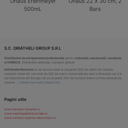
Ohaus Erlenmeyer
Ohaus 22 X 30 cm, 2
500mL
Bars
S.C. DRIATHELI GROUP S.R.L
Distribuitor de echipamente profesionale
pentru
industrie, constructii, curatenie
si HORECA
. Distributie nationala, transport gratuit.
Infinitrade Romania
nu se rezuma doar la cei peste 500 de clienti de renume,
constant deserviti, mai mult de 250 de marci comercializate atat in Romania cat si in
tari importante din Europa cat si cei peste 300 de furnizori interni si internationali de
renume …
Citeste mai multe Despre Noi
Pagini utile
www.danube-romania.ro
www.masinispalatindustriale.ro
www.cantare-balante-electronice.ro