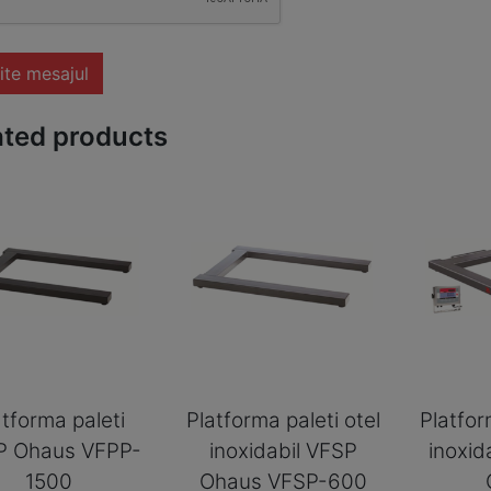
ite mesajul
ated products
atforma paleti
Platforma paleti otel
Platfor
P Ohaus VFPP-
inoxidabil VFSP
inoxid
1500
Ohaus VFSP-600