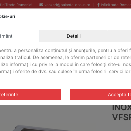
InfiniTrade Romania!
|
vanzari@balante-ohaus.ro
|
Infinitrade Roman
okie-uri
Echipamente profesionale
Livrare rapida.
pentru laborator.
Oriunde in Romania.
Garantie Internationala.
ământ
Detalii
entru a personaliza conținutul și anunțurile, pentru a oferi f
analiza traficul. De asemenea, le oferim partenerilor de rețel
CONTACT
lize informații cu privire la modul în care folosiți site-ul no
mații oferite de dvs. sau culese în urma folosirii serviciilor 
ti
/ Platforma paleti otel inoxidabil VFSP Ohaus VFSP-1500
referinte
Accepta t
PLA
INO
VFS