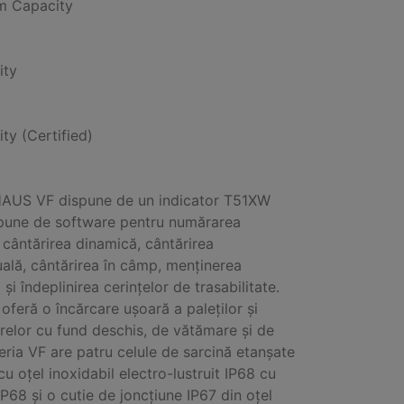
 Capacity
ity
ity (Certified)
HAUS VF dispune de un indicator T51XW
pune de software pentru numărarea
, cântărirea dinamică, cântărirea
ală, cântărirea în câmp, menținerea
i și îndeplinirea cerințelor de trasabilitate.
oferă o încărcare ușoară a paleților și
relor cu fund deschis, de vătămare și de
eria VF are patru celule de sarcină etanșate
cu oțel inoxidabil electro-lustruit IP68 cu
IP68 și o cutie de joncțiune IP67 din oțel