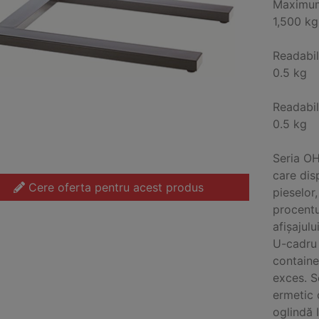
Maximum
1,500 kg
Readabil
0.5 kg
Readabil
0.5 kg
Seria O
care dis
Cere oferta pentru acest produs
pieselor
procentu
afișajulu
U-cadru 
containe
exces. S
ermetic 
oglindă 