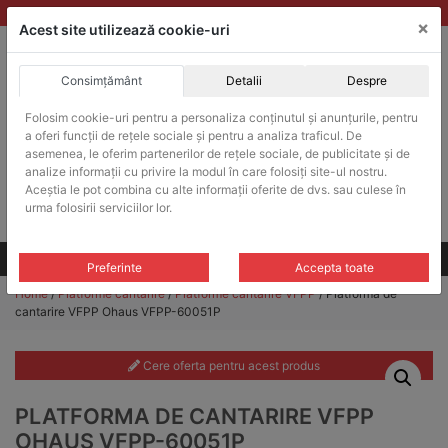
Skip
vanzari@balante-ohaus.ro
|
Infinitrade Romania
×
to
Acest site utilizează cookie-uri
content
Consimțământ
Detalii
Despre
ACHIZITII PUBLICE
Folosim cookie-uri pentru a personaliza conținutul și anunțurile, pentru
Produsele pot fi achizitionate si in sistemul SEAP / SICAP
a oferi funcții de rețele sociale și pentru a analiza traficul. De
Products
asemenea, le oferim partenerilor de rețele sociale, de publicitate și de
search
CAUTARE
analize informații cu privire la modul în care folosiți site-ul nostru.
Aceștia le pot combina cu alte informații oferite de dvs. sau culese în
urma folosirii serviciilor lor.
Cere-ne oferta!
Toate produsele
CONTACT
Preferinte
Accepta toate
Home
/
Platforme cantarire
/
Platforme cantarire VFPP
/ Platforma de
cantarire VFPP Ohaus VFPP-60051P
Cere oferta pentru acest produs
PLATFORMA DE CANTARIRE VFPP
OHAUS VFPP-60051P