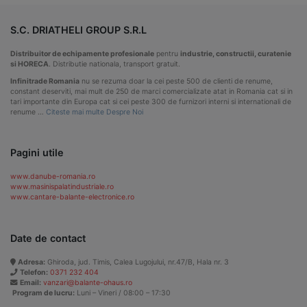
S.C. DRIATHELI GROUP S.R.L
Distribuitor de echipamente profesionale
pentru
industrie, constructii, curatenie
si HORECA
. Distributie nationala, transport gratuit.
Infinitrade Romania
nu se rezuma doar la cei peste 500 de clienti de renume,
constant deserviti, mai mult de 250 de marci comercializate atat in Romania cat si in
tari importante din Europa cat si cei peste 300 de furnizori interni si internationali de
renume …
Citeste mai multe Despre Noi
Pagini utile
www.danube-romania.ro
www.masinispalatindustriale.ro
www.cantare-balante-electronice.ro
Date de contact
Adresa:
Ghiroda, jud. Timis, Calea Lugojului, nr.47/B, Hala nr. 3
Telefon:
0371 232 404
Email:
vanzari@balante-ohaus.ro
Program de lucru:
Luni – Vineri / 08:00 – 17:30