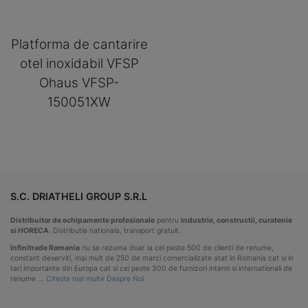
Platforma de cantarire
otel inoxidabil VFSP
Ohaus VFSP-
150051XW
S.C. DRIATHELI GROUP S.R.L
Distribuitor de echipamente profesionale
pentru
industrie, constructii, curatenie
si HORECA
. Distributie nationala, transport gratuit.
Infinitrade Romania
nu se rezuma doar la cei peste 500 de clienti de renume,
constant deserviti, mai mult de 250 de marci comercializate atat in Romania cat si in
tari importante din Europa cat si cei peste 300 de furnizori interni si internationali de
renume …
Citeste mai multe Despre Noi