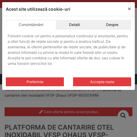
Skip
vanzari@balante-ohaus.ro
|
Infinitrade Romania
×
to
Acest site utilizează cookie-uri
content
Consimțământ
Detalii
Despre
ACHIZITII PUBLICE
Folosim cookie-uri pentru a personaliza conținutul și anunțurile, pentru
Produsele pot fi achizitionate si in sistemul SEAP / SICAP
a oferi funcții de rețele sociale și pentru a analiza traficul. De
Products
asemenea, le oferim partenerilor de rețele sociale, de publicitate și de
search
CAUTARE
analize informații cu privire la modul în care folosiți site-ul nostru.
Aceștia le pot combina cu alte informații oferite de dvs. sau culese în
urma folosirii serviciilor lor.
Cere-ne oferta!
Toate produsele
CONTACT
Preferinte
Accepta toate
Home
/
Platforme cantarire
/
Platforme cantarire VFSP
/ Platforma de
cantarire otel inoxidabil VFSP Ohaus VFSP-60051XWM
Cere oferta pentru acest produs
PLATFORMA DE CANTARIRE OTEL
INOXIDABIL VFSP OHAUS VFSP-