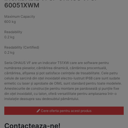
60051XWM
Maximum Capacity
600 kg
Readability
0.2 kg
Readability (Certified)
0.2 kg
Seria OHAUS VF are un indicator T51XW care are software pentru
numărarea pieselor, cântărirea dinamică, cântărirea procentuală,
cântărirea, afișarea și pot satisface cerințele de trasabilitate. Cele patru
celule de sarcină din oțel inoxidabil electro-lustruit IP68 care sunt sudate
ermetic cu laser și aprobate de OIML sunt standard pentru toate modelele.
Amestecurile de construcție pentru montare pe pardoseală și punțile fixe
din oțel inoxidabil, cu talon, oferă versatilitate pentru amplasarea într-o
instalație deasupra sau dedesubtul pământului.
Cere oferta pentru acest produs
Contacteaza-ne!