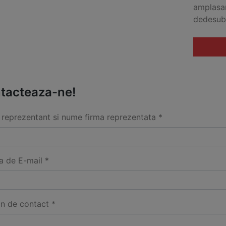
amplasar
dedesubt
tacteaza-ne!
reprezentant si nume firma reprezentata *
a de E-mail *
on de contact *