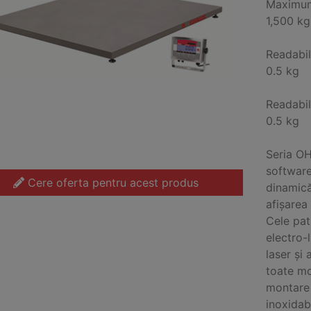
Maximum
1,500 kg
Readabil
0.5 kg
Readabil
0.5 kg
Seria OH
software
Cere oferta pentru acest produs
dinamică
afișarea 
Cele pat
electro-
laser și
toate mo
montare 
inoxidabi