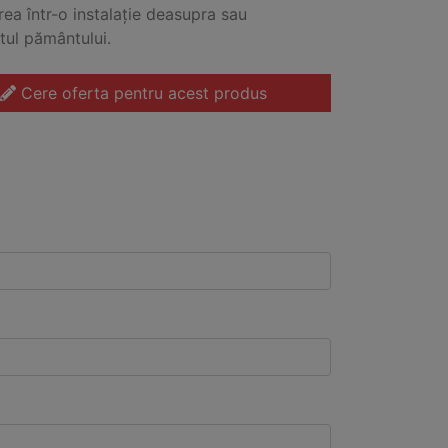
ea într-o instalație deasupra sau
ul pământului.
Cere oferta pentru acest produs