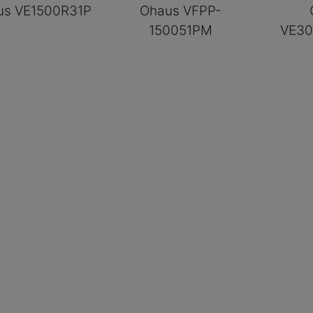
us VE1500R31P
Ohaus VFPP-
150051PM
VE3