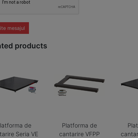
ite mesajul
ated products
latforma de
Platforma de
Pla
tarire Seria VE
cantarire VFPP
cantar