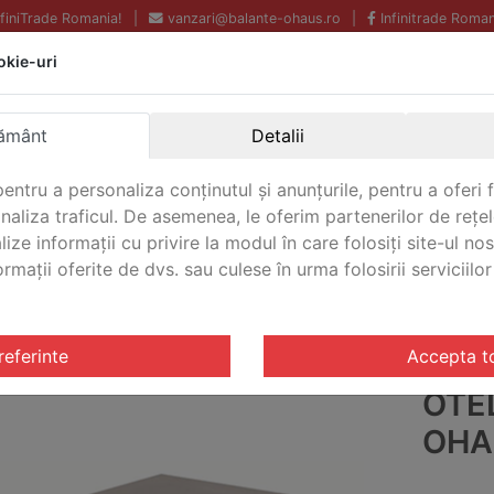
InfiniTrade Romania!
|
vanzari@balante-ohaus.ro
|
Infinitrade Roman
okie-uri
Echipamente profesionale
Livrare rapida.
pentru laborator.
Oriunde in Romania.
Garantie Internationala.
ământ
Detalii
entru a personaliza conținutul și anunțurile, pentru a oferi f
analiza traficul. De asemenea, le oferim partenerilor de rețel
CONTACT
lize informații cu privire la modul în care folosiți site-ul no
mații oferite de dvs. sau culese în urma folosirii serviciilor 
tarire VE
/ Platforma de cantarire otel inoxidabil Seria 
referinte
Accepta t
PLA
OTEL
OHA