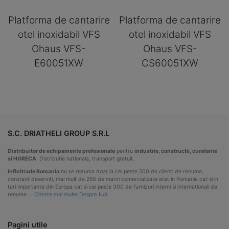
Platforma de cantarire
Platforma de cantarire
otel inoxidabil VFS
otel inoxidabil VFS
Ohaus VFS-
Ohaus VFS-
E60051XW
CS60051XW
S.C. DRIATHELI GROUP S.R.L
Distribuitor de echipamente profesionale
pentru
industrie, constructii, curatenie
si HORECA
. Distributie nationala, transport gratuit.
Infinitrade Romania
nu se rezuma doar la cei peste 500 de clienti de renume,
constant deserviti, mai mult de 250 de marci comercializate atat in Romania cat si in
tari importante din Europa cat si cei peste 300 de furnizori interni si internationali de
renume …
Citeste mai multe Despre Noi
Pagini utile