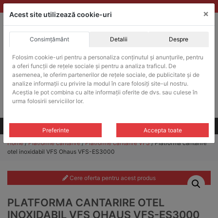
Skip
vanzari@balante-ohaus.ro
|
Infinitrade Romania
×
to
Acest site utilizează cookie-uri
content
Consimțământ
Detalii
Despre
ACHIZITII PUBLICE
Folosim cookie-uri pentru a personaliza conținutul și anunțurile, pentru
Produsele pot fi achizitionate si in sistemul SEAP / SICAP
a oferi funcții de rețele sociale și pentru a analiza traficul. De
Products
asemenea, le oferim partenerilor de rețele sociale, de publicitate și de
search
CAUTARE
analize informații cu privire la modul în care folosiți site-ul nostru.
Aceștia le pot combina cu alte informații oferite de dvs. sau culese în
urma folosirii serviciilor lor.
Cere-ne oferta!
Toate produsele
CONTACT
Preferinte
Accepta toate
Home
/
Platforme cantarire
/
Platforme cantarire VFS
/ Platforma cantarire
otel inoxidabil VFS Ohaus VFS-ES3000
Cere oferta pentru acest produs
PLATFORMA CANTARIRE OTEL
INOXIDABIL VFS OHAUS VFS-ES3000