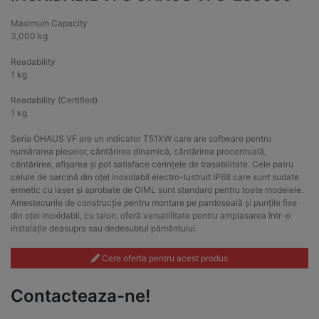
Maximum Capacity
3,000 kg
Readability
1 kg
Readability (Certified)
1 kg
Seria OHAUS VF are un indicator T51XW care are software pentru
numărarea pieselor, cântărirea dinamică, cântărirea procentuală,
cântărirea, afișarea și pot satisface cerințele de trasabilitate. Cele patru
celule de sarcină din oțel inoxidabil electro-lustruit IP68 care sunt sudate
ermetic cu laser și aprobate de OIML sunt standard pentru toate modelele.
Amestecurile de construcție pentru montare pe pardoseală și punțile fixe
din oțel inoxidabil, cu talon, oferă versatilitate pentru amplasarea într-o
instalație deasupra sau dedesubtul pământului.
Cere oferta pentru acest produs
Contacteaza-ne!