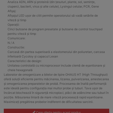
Analiza ADN, ARN și proteină (din țesuturi, plante, sol, semințe,
ciuperci, bacterii, virus și alte celule), Lysingul celular, PCR, Gene
Afişaj:
Afișajul LED ușor de citit permite operatorului să vadă setările de
viteză și timp
Operații:
Cinci butoane de program presetate și butoane de control touchpad
pentru viteză și timp
Comunicare:
N / A
Constructie:
Carcasă din partea superioară a elastomerului din poliuretan, carcasa
inferioară Cycoloy și capacul Lexan
Caracteristici de design:
Unitatea controlată cu microprocesor include clemă de eșantionare și
cheie hexagonală
Laborator de omogenizare a bilelor de lipire OHAUS HT (High Throughput)
oferă soluții eficiente pentru măcinarea, lizarea, pulverizarea, amestecarea
și omogenizarea preparatelor de probă.
Procesarea de înaltă performanță
este ideală pentru configurația mai multor probe și tuburi.
Tava ușor de
încărcat blochează în siguranță microplaci, plăci de adâncime sau tuburi în
poziție.
Măsurarea liniară de mare viteză procesează rapid eșantioane.
Maximizați pregătirea probelor indiferent de dificultatea sarcinii.
Cere oferta pentru acest produs