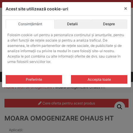
Skip
vanzari@balante-ohaus.ro
|
Infinitrade Romania
×
to
Acest site utilizează cookie-uri
content
Consimțământ
Detalii
Despre
ACHIZITII PUBLICE
Folosim cookie-uri pentru a personaliza conținutul și anunțurile, pentru
Produsele pot fi achizitionate si in sistemul SEAP / SICAP
a oferi funcții de rețele sociale și pentru a analiza traficul. De
Products
asemenea, le oferim partenerilor de rețele sociale, de publicitate și de
search
CAUTARE
analize informații cu privire la modul în care folosiți site-ul nostru.
Aceștia le pot combina cu alte informații oferite de dvs. sau culese în
urma folosirii serviciilor lor.
Cere-ne oferta!
Toate produsele
CONTACT
Preferinte
Accepta toate
Home
/
Mori de omogenizare
/ Moara omogenizare Ohaus HT
Cere oferta pentru acest produs
MOARA OMOGENIZARE OHAUS HT
Aplicații: