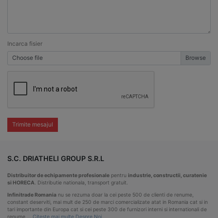
Incarca fisier
Choose file
Trimite mesajul
S.C. DRIATHELI GROUP S.R.L
Distribuitor de echipamente profesionale
pentru
industrie, constructii, curatenie
si HORECA
. Distributie nationala, transport gratuit.
Infinitrade Romania
nu se rezuma doar la cei peste 500 de clienti de renume,
constant deserviti, mai mult de 250 de marci comercializate atat in Romania cat si in
tari importante din Europa cat si cei peste 300 de furnizori interni si internationali de
renume …
Citeste mai multe Despre Noi