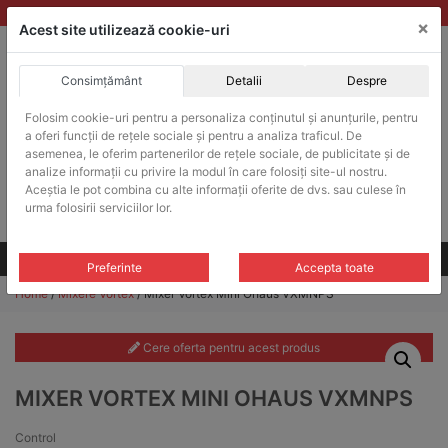
Skip
vanzari@balante-ohaus.ro
|
Infinitrade Romania
×
to
Acest site utilizează cookie-uri
content
Consimțământ
Detalii
Despre
ACHIZITII PUBLICE
Folosim cookie-uri pentru a personaliza conținutul și anunțurile, pentru
Produsele pot fi achizitionate si in sistemul SEAP / SICAP
a oferi funcții de rețele sociale și pentru a analiza traficul. De
Products
asemenea, le oferim partenerilor de rețele sociale, de publicitate și de
search
CAUTARE
analize informații cu privire la modul în care folosiți site-ul nostru.
Aceștia le pot combina cu alte informații oferite de dvs. sau culese în
urma folosirii serviciilor lor.
Cere-ne oferta!
Toate produsele
CONTACT
Preferinte
Accepta toate
Home
/
Mixere Vortex
/ Mixer Vortex Mini Ohaus VXMNPS
Cere oferta pentru acest produs
MIXER VORTEX MINI OHAUS VXMNPS
Control