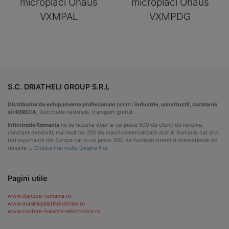
microplaci Ohaus
microplaci Ohaus
VXMPAL
VXMPDG
S.C. DRIATHELI GROUP S.R.L
Distribuitor de echipamente profesionale
pentru
industrie, constructii, curatenie
si HORECA
. Distributie nationala, transport gratuit.
Infinitrade Romania
nu se rezuma doar la cei peste 500 de clienti de renume,
constant deserviti, mai mult de 250 de marci comercializate atat in Romania cat si in
tari importante din Europa cat si cei peste 300 de furnizori interni si internationali de
renume …
Citeste mai multe Despre Noi
Pagini utile
www.danube-romania.ro
www.masinispalatindustriale.ro
www.cantare-balante-electronice.ro