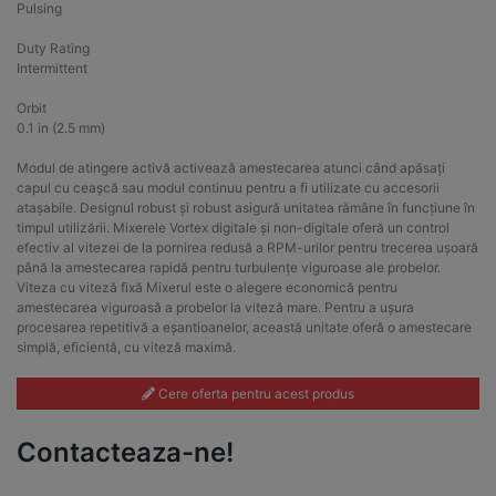
Pulsing
Duty Rating
Intermittent
Orbit
0.1 in (2.5 mm)
Modul de atingere activă activează amestecarea atunci când apăsați
capul cu ceașcă sau modul continuu pentru a fi utilizate cu accesorii
atașabile. Designul robust și robust asigură unitatea rămâne în funcțiune în
timpul utilizării. Mixerele Vortex digitale și non-digitale oferă un control
efectiv al vitezei de la pornirea redusă a RPM-urilor pentru trecerea ușoară
până la amestecarea rapidă pentru turbulențe viguroase ale probelor.
Viteza cu viteză fixă Mixerul este o alegere economică pentru
amestecarea viguroasă a probelor la viteză mare. Pentru a ușura
procesarea repetitivă a eșantioanelor, această unitate oferă o amestecare
simplă, eficientă, cu viteză maximă.
Cere oferta pentru acest produs
Contacteaza-ne!