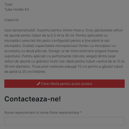
Type
Tube Holder Kit
Capacity
Ușor personalizabil. Suportul pentru Vortex Heavy-Duty găzduiește rafturi
de spumă pentru tuburi de la 0,5 ml la 50 ml. Pentru aplicațiile cu
microplăci selectați din patru configurații pentru a ține până la opt
microplăci. Dublați capacitatea microplaciului Vortex cu microplaci cu
accesoriu cu două plăcuțe. Design-ul de interconectare asigură fixarea
suportului. Pentru aplicații cu performanțe ridicate, alegeți dintre șase
rafturi de spumă cu grămezi multi-tub. Ideal pentru tuburi variind de la 10 la
29 mm diametru. Trusa post-extensie adaugă 15 cm pentru a găzdui tuburi
de până la 25 cm înălțime.
Cere oferta pentru acest produs
Contacteaza-ne!
Nume reprezentant si nume firma reprezentata *