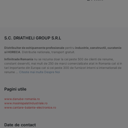
S.C. DRIATHELI GROUP S.R.L
Distribuitor de echipamente profesionale
pentru
industrie, constructii, curatenie
si HORECA
. Distributie nationala, transport gratuit.
Infinitrade Romania
nu se rezuma doar la cei peste 500 de clienti de renume,
constant deserviti, mai mult de 250 de marci comercializate atat in Romania cat si in
tari importante din Europa cat si cei peste 300 de furnizori interni si internationali de
renume …
Citeste mai multe Despre Noi
Pagini utile
www.danube-romania.ro
www.masinispalatindustriale.ro
www.cantare-balante-electronice.ro
Date de contact