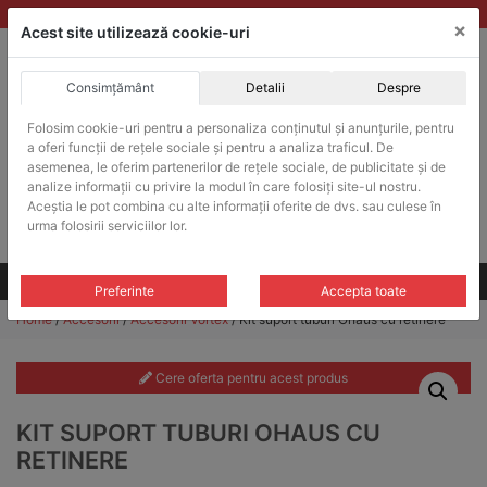
Skip
vanzari@balante-ohaus.ro
|
Infinitrade Romania
×
to
Acest site utilizează cookie-uri
content
Consimțământ
Detalii
Despre
ACHIZITII PUBLICE
Folosim cookie-uri pentru a personaliza conținutul și anunțurile, pentru
Produsele pot fi achizitionate si in sistemul SEAP / SICAP
a oferi funcții de rețele sociale și pentru a analiza traficul. De
Products
asemenea, le oferim partenerilor de rețele sociale, de publicitate și de
search
CAUTARE
analize informații cu privire la modul în care folosiți site-ul nostru.
Aceștia le pot combina cu alte informații oferite de dvs. sau culese în
urma folosirii serviciilor lor.
Cere-ne oferta!
Toate produsele
CONTACT
Preferinte
Accepta toate
Home
/
Accesorii
/
Accesorii Vortex
/ Kit suport tuburi Ohaus cu retinere
Cere oferta pentru acest produs
KIT SUPORT TUBURI OHAUS CU
RETINERE