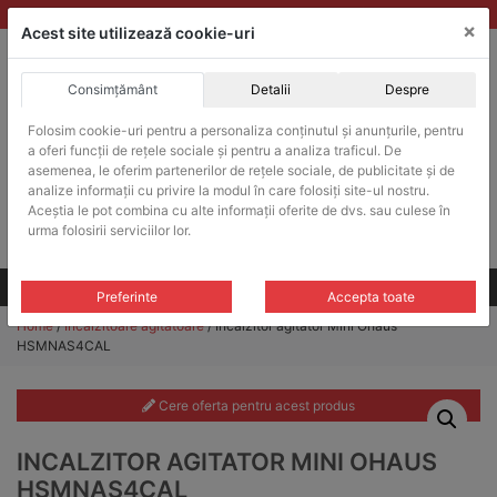
Skip
vanzari@balante-ohaus.ro
|
Infinitrade Romania
×
to
Acest site utilizează cookie-uri
content
Consimțământ
Detalii
Despre
ACHIZITII PUBLICE
Folosim cookie-uri pentru a personaliza conținutul și anunțurile, pentru
Produsele pot fi achizitionate si in sistemul SEAP / SICAP
a oferi funcții de rețele sociale și pentru a analiza traficul. De
Products
asemenea, le oferim partenerilor de rețele sociale, de publicitate și de
search
CAUTARE
analize informații cu privire la modul în care folosiți site-ul nostru.
Aceștia le pot combina cu alte informații oferite de dvs. sau culese în
urma folosirii serviciilor lor.
Cere-ne oferta!
Toate produsele
CONTACT
Preferinte
Accepta toate
Home
/
Incalzitoare agitatoare
/ Incalzitor agitator Mini Ohaus
HSMNAS4CAL
Cere oferta pentru acest produs
INCALZITOR AGITATOR MINI OHAUS
HSMNAS4CAL