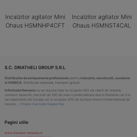
Incalzitor agitator Mini
Incalzitor agitator Mini
Ohaus HSMNHP4CFT
Ohaus HSMNST4CAL
S.C. DRIATHELI GROUP S.R.L
Distribuitor de echipamente profesionale
pentru
industrie, constructii, curatenie
si HORECA
. Distributie nationala, transport gratuit.
Infinitrade Romania
nu se rezuma doar la cei peste 500 de clienti de renume,
constant deserviti, mai mult de 250 de marci comercializate atat in Romania cat si in
tari importante din Europa cat si cei peste 300 de furnizori interni si internationali de
renume …
Citeste mai multe Despre Noi
Pagini utile
www.danube-romania.ro