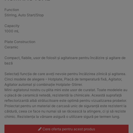
Function
Stirring, Auto Start/Stop
Capacity
1000 mL
Plate Construction
Ceramic
Compact, fiabile, usor de folosit și agitatoare pentru încălzire și agitare de
bază
Selectați funcția de care aveți nevoie pentru încălzirea zilnică și agitarea.
Cinci modele de alegere – Hotplate, Placă de temperatură fixă, Agitator,
Agitator automat și combinație Hotplate-Stirrer.
Mini-agitatorul nostru cu plita mini este usor de curatat. Toate modelele au
o placă de ceramică netedă, rezistentă la chimicale. Această suprafață
reflectorizantă albă strălucitoare este optimă pentru vizualizarea probelor.
Proiectat pentru un material de carcasă unic de siguranță este rezistent la
căldură, ceea ce face nu numai să se răcească la atingere, ci și să reziste
chimic. Rezistența la vărsare asigură o utilizare sigură pe termen lung.
Cere oferta pentru acest produs