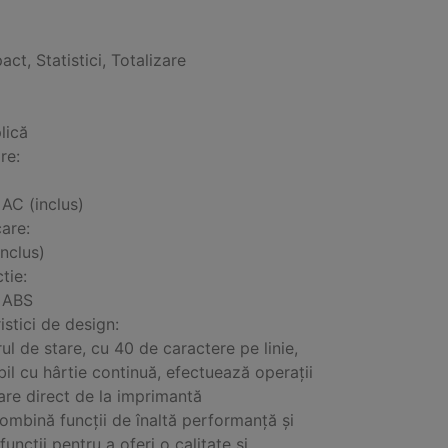
act, Statistici, Totalizare
lică
re:
AC (inclus)
are:
nclus)
tie:
 ABS
istici de design:
rul de stare, cu 40 de caractere pe linie,
il cu hârtie continuă, efectuează operații
tare direct de la imprimantă
mbină funcții de înaltă performanță și
funcții pentru a oferi o calitate și