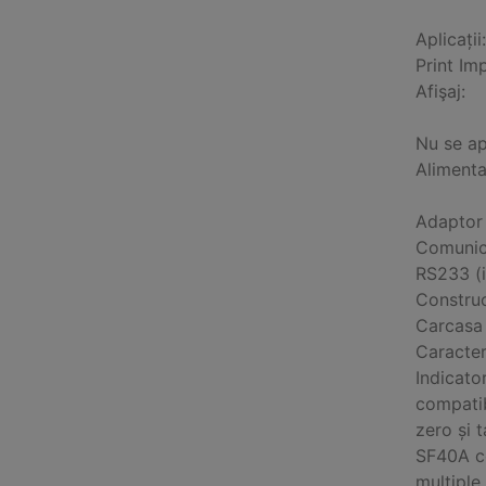
Aplicații:
Print Imp
Afişaj:
Nu se ap
Alimenta
Adaptor 
Comunic
RS233 (i
Construc
Carcasa
Caracter
Indicato
compatib
zero și 
SF40A co
multiple 