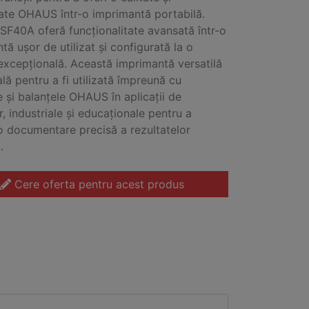
tate OHAUS într-o imprimantă portabilă.
SF40A oferă funcționalitate avansată într-o
tă ușor de utilizat și configurată la o
excepțională.
Această imprimantă versatilă
ală pentru a fi utilizată împreună cu
e și balanțele OHAUS în aplicații de
r, industriale și educaționale pentru a
o documentare precisă a rezultatelor
.
Cere oferta pentru acest produs