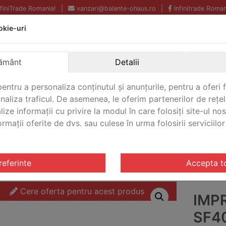
InfiniTrade Romania!
|
vanzari@balante-ohaus.ro
|
Infinitrade Roman
okie-uri
Echipamente profesionale
Livrare rapida.
pentru laborator.
Oriunde in Romania.
ământ
Detalii
Garantie Internationala.
entru a personaliza conținutul și anunțurile, pentru a oferi f
analiza traficul. De asemenea, le oferim partenerilor de rețel
lize informații cu privire la modul în care folosiți site-ul no
mații oferite de dvs. sau culese în urma folosirii serviciilor 
CONTACT
40A
referinte
Accepta t
Cere oferta pentru acest produs
IMP
SF4