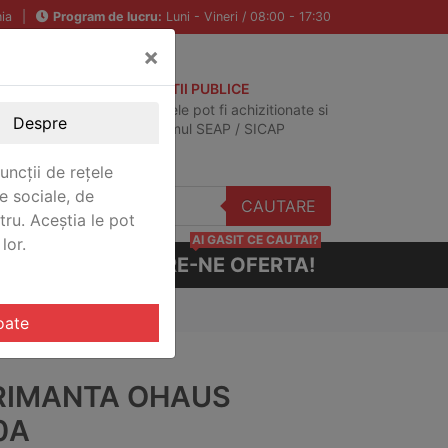
ia
|
Program de lucru:
Luni - Vineri / 08:00 - 17:30
×
ACHIZITII PUBLICE
Produsele pot fi achizitionate si
Despre
in sistemul SEAP / SICAP
uncții de rețele
e sociale, de
CAUTARE
stru. Aceștia le pot
AI GASIT CE CAUTAI?
lor.
CERE-NE OFERTA!
oate
RIMANTA OHAUS
0A