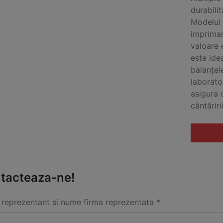
durabili
Modelul 
impriman
valoare 
este ide
balanțel
laborato
asigura 
cântăririi
tacteaza-ne!
reprezentant si nume firma reprezentata *