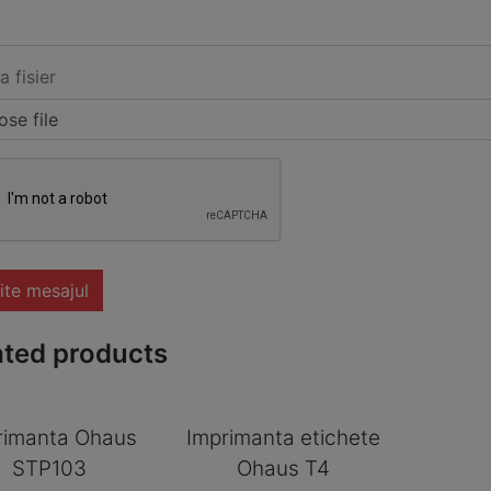
a fisier
se file
ite mesajul
ated products
rimanta Ohaus
Imprimanta etichete
STP103
Ohaus T4