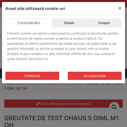
Skip
vanzari@balante-ohaus.ro
|
Infinitrade Romania
×
to
Acest site utilizează cookie-uri
content
Consimțământ
Detalii
Despre
ACHIZITII PUBLICE
Folosim cookie-uri pentru a personaliza conținutul și anunțurile, pentru
Produsele pot fi achizitionate si in sistemul SEAP / SICAP
a oferi funcții de rețele sociale și pentru a analiza traficul. De
Products
asemenea, le oferim partenerilor de rețele sociale, de publicitate și de
search
CAUTARE
analize informații cu privire la modul în care folosiți site-ul nostru.
Aceștia le pot combina cu alte informații oferite de dvs. sau culese în
urma folosirii serviciilor lor.
Cere-ne oferta!
Toate produsele
CONTACT
Preferinte
Accepta toate
Home
/
Greutati de test
/
Greutati de test OIML M1
/ Greutate de test Ohaus
5 OIML M1 OH
Cere oferta pentru acest produs
GREUTATE DE TEST OHAUS 5 OIML M1
OH