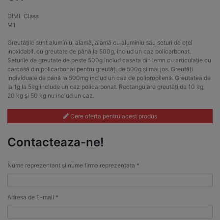
OIML Class
M1
Greutățile sunt aluminiu, alamă, alamă cu aluminiu sau seturi de oțel
inoxidabil, cu greutate de până la 500g, includ un caz policarbonat.
Seturile de greutate de peste 500g includ caseta din lemn cu articulație cu
carcasă din policarbonat pentru greutăți de 500g și mai jos. Greutăți
individuale de până la 500mg includ un caz de polipropilenă. Greutatea de
la 1g la 5kg include un caz policarbonat. Rectangulare greutăți de 10 kg,
20 kg și 50 kg nu includ un caz.
Cere oferta pentru acest produs
Contacteaza-ne!
Nume reprezentant si nume firma reprezentata *
Adresa de E-mail *