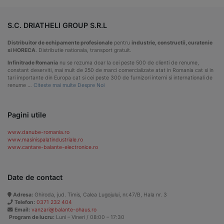
S.C. DRIATHELI GROUP S.R.L
Distribuitor de echipamente profesionale
pentru
industrie, constructii, curatenie
si HORECA
. Distributie nationala, transport gratuit.
Infinitrade Romania
nu se rezuma doar la cei peste 500 de clienti de renume,
constant deserviti, mai mult de 250 de marci comercializate atat in Romania cat si in
tari importante din Europa cat si cei peste 300 de furnizori interni si internationali de
renume …
Citeste mai multe Despre Noi
Pagini utile
www.danube-romania.ro
www.masinispalatindustriale.ro
www.cantare-balante-electronice.ro
Date de contact
Adresa:
Ghiroda, jud. Timis, Calea Lugojului, nr.47/B, Hala nr. 3
Telefon:
0371 232 404
Email:
vanzari@balante-ohaus.ro
Program de lucru:
Luni – Vineri / 08:00 – 17:30