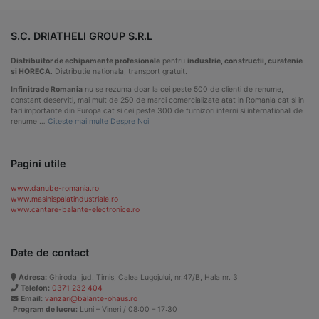
S.C. DRIATHELI GROUP S.R.L
Distribuitor de echipamente profesionale
pentru
industrie, constructii, curatenie
si HORECA
. Distributie nationala, transport gratuit.
Infinitrade Romania
nu se rezuma doar la cei peste 500 de clienti de renume,
constant deserviti, mai mult de 250 de marci comercializate atat in Romania cat si in
tari importante din Europa cat si cei peste 300 de furnizori interni si internationali de
renume …
Citeste mai multe Despre Noi
Pagini utile
www.danube-romania.ro
www.masinispalatindustriale.ro
www.cantare-balante-electronice.ro
Date de contact
Adresa:
Ghiroda, jud. Timis, Calea Lugojului, nr.47/B, Hala nr. 3
Telefon:
0371 232 404
Email:
vanzari@balante-ohaus.ro
Program de lucru:
Luni – Vineri / 08:00 – 17:30