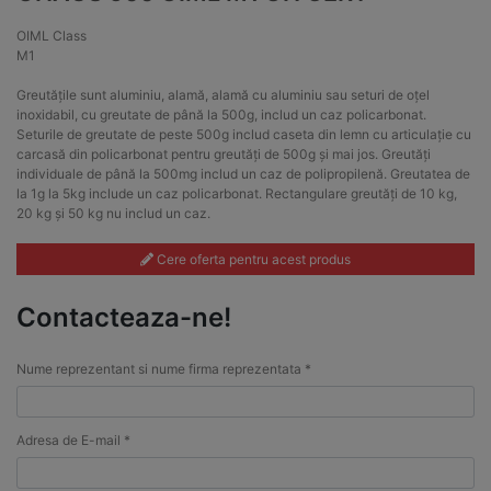
OIML Class
M1
Greutățile sunt aluminiu, alamă, alamă cu aluminiu sau seturi de oțel
inoxidabil, cu greutate de până la 500g, includ un caz policarbonat.
Seturile de greutate de peste 500g includ caseta din lemn cu articulație cu
carcasă din policarbonat pentru greutăți de 500g și mai jos. Greutăți
individuale de până la 500mg includ un caz de polipropilenă. Greutatea de
la 1g la 5kg include un caz policarbonat. Rectangulare greutăți de 10 kg,
20 kg și 50 kg nu includ un caz.
Cere oferta pentru acest produs
Contacteaza-ne!
Nume reprezentant si nume firma reprezentata *
Adresa de E-mail *