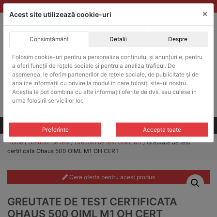
Skip
vanzari@balante-ohaus.ro
|
Infinitrade Romania
×
to
Acest site utilizează cookie-uri
content
Consimțământ
Detalii
Despre
ACHIZITII PUBLICE
Folosim cookie-uri pentru a personaliza conținutul și anunțurile, pentru
Produsele pot fi achizitionate si in sistemul SEAP / SICAP
a oferi funcții de rețele sociale și pentru a analiza traficul. De
Products
asemenea, le oferim partenerilor de rețele sociale, de publicitate și de
search
CAUTARE
analize informații cu privire la modul în care folosiți site-ul nostru.
Aceștia le pot combina cu alte informații oferite de dvs. sau culese în
urma folosirii serviciilor lor.
Cere-ne oferta!
Toate produsele
CONTACT
Preferinte
Accepta toate
Home
/
Greutati de test
/
Greutati de test OIML M1
/ Greutate de test
certificata Ohaus 500 OIML M1 OH CERT
Cere oferta pentru acest produs
GREUTATE DE TEST CERTIFICATA
OHAUS 500 OIML M1 OH CERT