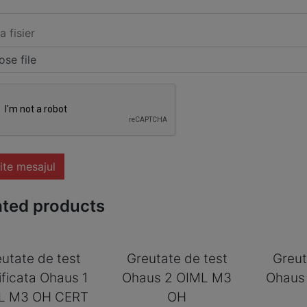
a fisier
se file
ite mesajul
ated products
utate de test
Greutate de test
Greut
ificata Ohaus 1
Ohaus 2 OIML M3
Ohaus
L M3 OH CERT
OH