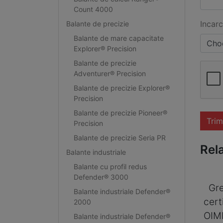
Count 4000
Incarc
Balante de precizie
Balante de mare capacitate
Choo
Explorer® Precision
Balante de precizie
Adventurer® Precision
Balante de precizie Explorer®
Precision
Balante de precizie Pioneer®
Trim
Precision
Balante de precizie Seria PR
Rel
Balante industriale
Balante cu profil redus
Defender® 3000
Gre
Balante industriale Defender®
cert
2000
OIM
Balante industriale Defender®