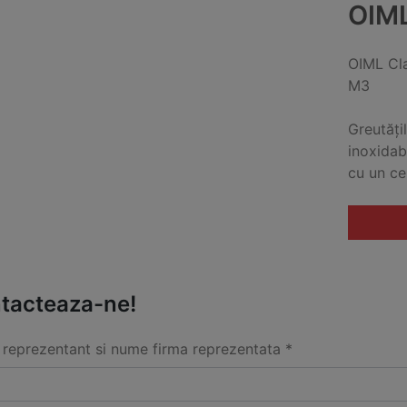
OIM
OIML Cl
M3
Greutățil
inoxidab
cu un ce
tacteaza-ne!
reprezentant si nume firma reprezentata *