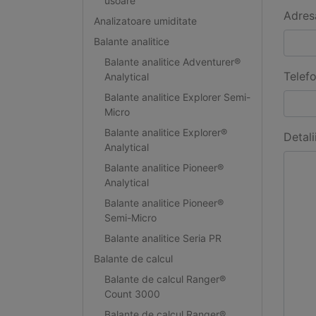
usoare
Adres
Analizatoare umiditate
Balante analitice
Balante analitice Adventurer®
Telef
Analytical
Balante analitice Explorer Semi-
Micro
Balante analitice Explorer®
Detali
Analytical
Balante analitice Pioneer®
Analytical
Balante analitice Pioneer®
Semi-Micro
Balante analitice Seria PR
Balante de calcul
Balante de calcul Ranger®
Count 3000
Balante de calcul Ranger®