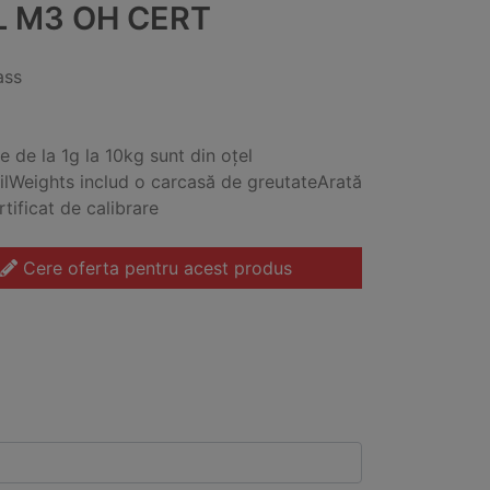
L M3 OH CERT
ass
e de la 1g la 10kg sunt din oțel
ilWeights includ o carcasă de greutateArată
rtificat de calibrare
Cere oferta pentru acest produs