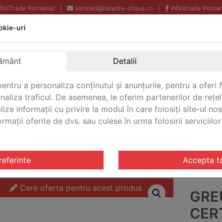
InfiniTrade Romania!
|
vanzari@balante-ohaus.ro
|
Infinitrade Roman
okie-uri
Echipamente profesionale
Livrare rapida.
pentru laborator.
Oriunde in Romania.
ământ
Detalii
Garantie Internationala.
entru a personaliza conținutul și anunțurile, pentru a oferi f
analiza traficul. De asemenea, le oferim partenerilor de rețel
lize informații cu privire la modul în care folosiți site-ul no
mații oferite de dvs. sau culese în urma folosirii serviciilor 
CONTACT
 OIML M3
/ Greutate de test certificata Ohaus 200 OIML M
referinte
Accepta t
Cere oferta pentru acest produs
GRE
CER