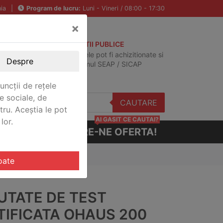
ia
|
Program de lucru:
Luni - Vineri / 08:00 - 17:30
×
ACHIZITII PUBLICE
Produsele pot fi achizitionate si
Despre
in sistemul SEAP / SICAP
uncții de rețele
e sociale, de
CAUTARE
stru. Aceștia le pot
AI GASIT CE CAUTAI?
lor.
CERE-NE OFERTA!
3 OH CERT
oate
UTATE DE TEST
TIFICATA OHAUS 200