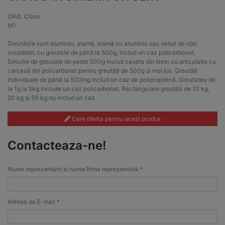
OIML Class
M1
Greutățile sunt aluminiu, alamă, alamă cu aluminiu sau seturi de oțel
inoxidabil, cu greutate de până la 500g, includ un caz policarbonat.
Seturile de greutate de peste 500g includ caseta din lemn cu articulație cu
carcasă din policarbonat pentru greutăți de 500g și mai jos. Greutăți
individuale de până la 500mg includ un caz de polipropilenă. Greutatea de
la 1g la 5kg include un caz policarbonat. Rectangulare greutăți de 10 kg,
20 kg și 50 kg nu includ un caz.
Cere oferta pentru acest produs
Contacteaza-ne!
Nume reprezentant si nume firma reprezentata *
Adresa de E-mail *