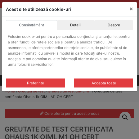
Skip
vanzari@balante-ohaus.ro
|
Infinitrade Romania
×
to
Acest site utilizează cookie-uri
content
Consimțământ
Detalii
Despre
ACHIZITII PUBLICE
Folosim cookie-uri pentru a personaliza conținutul și anunțurile, pentru
Produsele pot fi achizitionate si in sistemul SEAP / SICAP
a oferi funcții de rețele sociale și pentru a analiza traficul. De
Products
asemenea, le oferim partenerilor de rețele sociale, de publicitate și de
search
CAUTARE
analize informații cu privire la modul în care folosiți site-ul nostru.
Aceștia le pot combina cu alte informații oferite de dvs. sau culese în
urma folosirii serviciilor lor.
Cere-ne oferta!
Toate produsele
CONTACT
Preferinte
Accepta toate
Home
/
Greutati de test
/
Greutati de test OIML M1
/ Greutate de test
certificata Ohaus 1k OIML M1 OH CERT
Cere oferta pentru acest produs
GREUTATE DE TEST CERTIFICATA
OHAUS 1K OIML M1 OH CERT