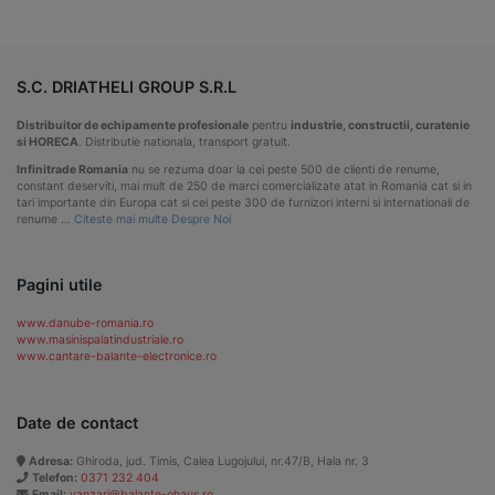
S.C. DRIATHELI GROUP S.R.L
Distribuitor de echipamente profesionale
pentru
industrie, constructii, curatenie
si HORECA
. Distributie nationala, transport gratuit.
Infinitrade Romania
nu se rezuma doar la cei peste 500 de clienti de renume,
constant deserviti, mai mult de 250 de marci comercializate atat in Romania cat si in
tari importante din Europa cat si cei peste 300 de furnizori interni si internationali de
renume …
Citeste mai multe Despre Noi
Pagini utile
www.danube-romania.ro
www.masinispalatindustriale.ro
www.cantare-balante-electronice.ro
Date de contact
Adresa:
Ghiroda, jud. Timis, Calea Lugojului, nr.47/B, Hala nr. 3
Telefon:
0371 232 404
Email:
vanzari@balante-ohaus.ro