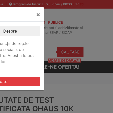
ia
|
Program de lucru:
Luni - Vineri / 08:00 - 17:30
×
ACHIZITII PUBLICE
Produsele pot fi achizitionate si
Despre
in sistemul SEAP / SICAP
uncții de rețele
e sociale, de
CAUTARE
stru. Aceștia le pot
AI GASIT CE CAUTAI?
lor.
CERE-NE OFERTA!
 OH CERT
oate
UTATE DE TEST
TIFICATA OHAUS 10K