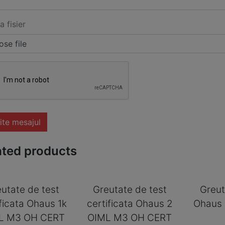
a fisier
se file
ite mesajul
ated products
utate de test
Greutate de test
Greut
ificata Ohaus 1k
certificata Ohaus 2
Ohaus
L M3 OH CERT
OIML M3 OH CERT