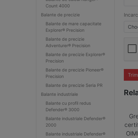
Count 4000
Incarc
Balante de precizie
Balante de mare capacitate
Choo
Explorer® Precision
Balante de precizie
Adventurer® Precision
Balante de precizie Explorer®
Precision
Balante de precizie Pioneer®
Trim
Precision
Balante de precizie Seria PR
Rel
Balante industriale
Balante cu profil redus
Defender® 3000
Gre
Balante industriale Defender®
cert
2000
OIM
Balante industriale Defender®