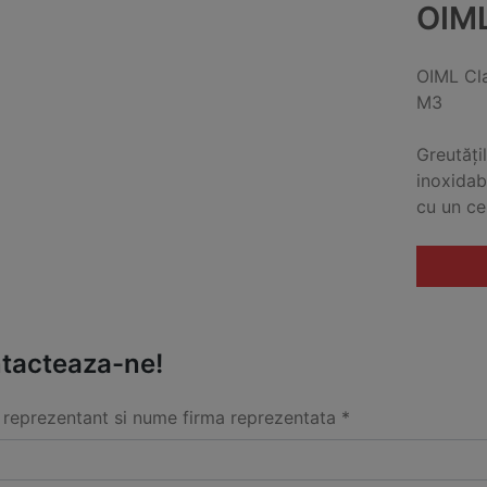
OIM
OIML Cl
M3
Greutățil
inoxidab
cu un ce
tacteaza-ne!
reprezentant si nume firma reprezentata *