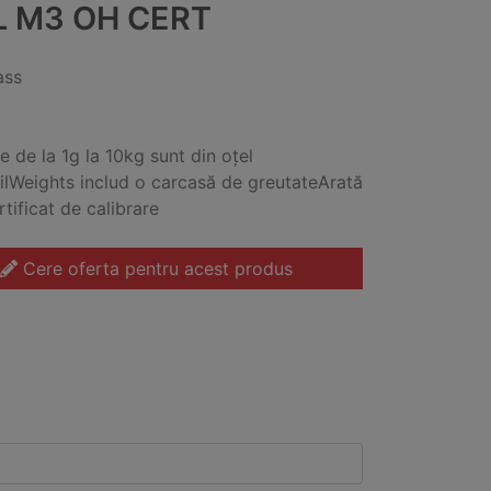
L M3 OH CERT
ass
e de la 1g la 10kg sunt din oțel
ilWeights includ o carcasă de greutateArată
rtificat de calibrare
Cere oferta pentru acest produs