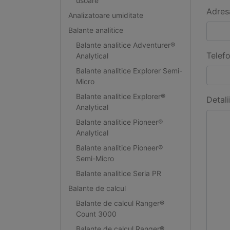
usoare
Adres
Analizatoare umiditate
Balante analitice
Balante analitice Adventurer®
Telef
Analytical
Balante analitice Explorer Semi-
Micro
Balante analitice Explorer®
Detali
Analytical
Balante analitice Pioneer®
Analytical
Balante analitice Pioneer®
Semi-Micro
Balante analitice Seria PR
Balante de calcul
Balante de calcul Ranger®
Count 3000
Balante de calcul Ranger®