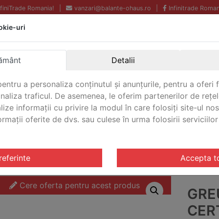
InfiniTrade Romania!
|
vanzari@balante-ohaus.ro
|
Infinitrade Roman
okie-uri
Echipamente profesionale
Livrare rapida.
pentru laborator.
Oriunde in Romania.
ământ
Detalii
Garantie Internationala.
entru a personaliza conținutul și anunțurile, pentru a oferi f
analiza traficul. De asemenea, le oferim partenerilor de rețel
lize informații cu privire la modul în care folosiți site-ul no
mații oferite de dvs. sau culese în urma folosirii serviciilor 
CONTACT
 OIML M3
/ Greutate de test certificata Ohaus 10k OIML M3
referinte
Accepta t
Cere oferta pentru acest produs
GRE
CER