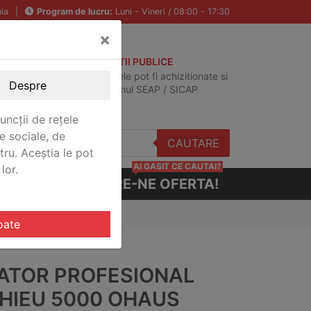
ia
|
Program de lucru:
Luni - Vineri / 08:00 - 17:30
×
ACHIZITII PUBLICE
Produsele pot fi achizitionate si
Despre
in sistemul SEAP / SICAP
uncții de rețele
e sociale, de
CAUTARE
stru. Aceștia le pot
AI GASIT CE CAUTAI?
lor.
CERE-NE OFERTA!
0B3S
oate
IATOR PROFESIONAL
HIEU 5000 OHAUS