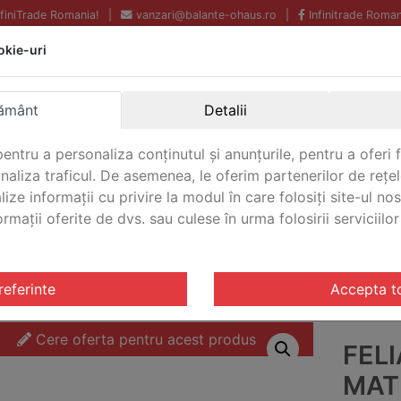
InfiniTrade Romania!
|
vanzari@balante-ohaus.ro
|
Infinitrade Roman
okie-uri
Echipamente profesionale
Livrare rapida.
pentru laborator.
Oriunde in Romania.
ământ
Detalii
Garantie Internationala.
entru a personaliza conținutul și anunțurile, pentru a oferi f
analiza traficul. De asemenea, le oferim partenerilor de rețel
lize informații cu privire la modul în care folosiți site-ul no
mații oferite de dvs. sau culese în urma folosirii serviciilor 
CONTACT
u 5000
/ Feliator profesional Mathieu 5000 Ohaus M50C35
referinte
Accepta t
Cere oferta pentru acest produs
FEL
MAT