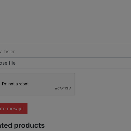
a fisier
se file
ite mesajul
ated products