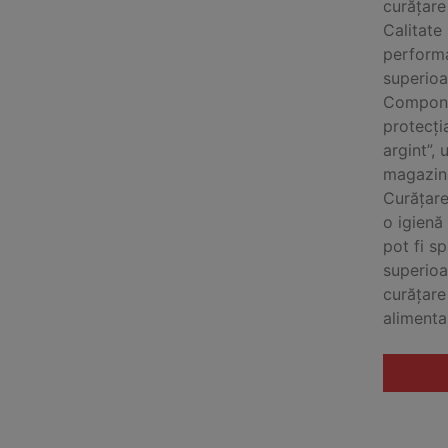
curățare
Calitate
performa
superioa
Componen
protecția
argint”,
magazin
Curățare
o igienă
pot fi s
superioa
curățare
alimenta