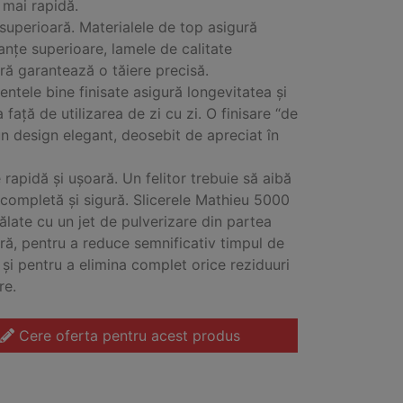
 mai rapidă.
 superioară. Materialele de top asigură
nțe superioare, lamele de calitate
ră garantează o tăiere precisă.
tele bine finisate asigură longevitatea și
 față de utilizarea de zi cu zi. O finisare “de
 un design elegant, deosebit de apreciat în
 rapidă și ușoară. Un felitor trebuie să aibă
 completă și sigură. Slicerele Mathieu 5000
pălate cu un jet de pulverizare din partea
ră, pentru a reduce semnificativ timpul de
 și pentru a elimina complet orice reziduuri
re.
Cere oferta pentru acest produs