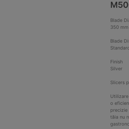
M50
Blade D
350 mm
Blade D
Standard
Finish
Silver
Slicers 
Utilizar
o eficien
precizie 
tăia nu 
gastrono