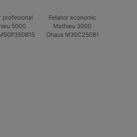
r profesional
Feliator economic
hieu 5000
Mathieu 3000
 M50P350B1S
Ohaus M30C250B1