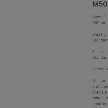
M50
Blade D
350 mm
Blade D
Standard
Finish
Standar
Slicers 
Utilizar
o eficien
precizie 
tăia nu 
gastrono