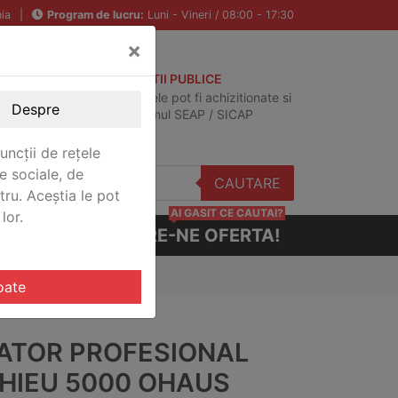
ia
|
Program de lucru:
Luni - Vineri / 08:00 - 17:30
×
ACHIZITII PUBLICE
Produsele pot fi achizitionate si
Despre
in sistemul SEAP / SICAP
uncții de rețele
e sociale, de
CAUTARE
stru. Aceștia le pot
AI GASIT CE CAUTAI?
lor.
CERE-NE OFERTA!
0B2
oate
IATOR PROFESIONAL
HIEU 5000 OHAUS