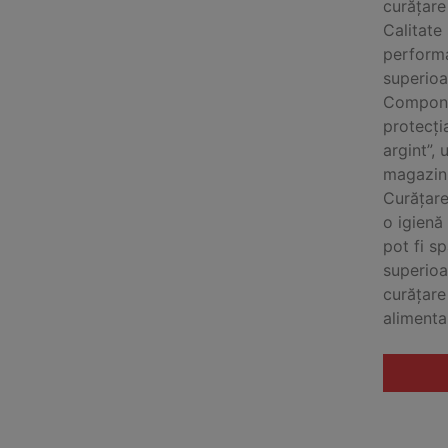
curățare
Calitate
performa
superioa
Componen
protecția
argint”,
magazin
Curățare
o igienă
pot fi s
superioa
curățare
alimenta