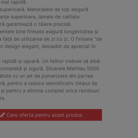
 mai rapidă.
 superioară. Materialele de top asigură
nțe superioare, lamele de calitate
ră garantează o tăiere precisă.
tele bine finisate asigură longevitatea și
 față de utilizarea de zi cu zi. O finisare “de
 un design elegant, deosebit de apreciat în
 rapidă și ușoară. Un felitor trebuie să aibă
 completă și sigură. Slicerele Mathieu 5000
pălate cu un jet de pulverizare din partea
ră, pentru a reduce semnificativ timpul de
 și pentru a elimina complet orice reziduuri
re.
Cere oferta pentru acest produs