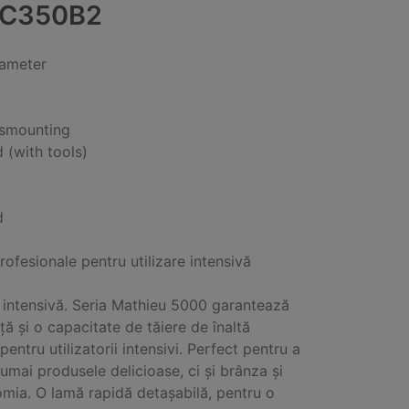
C350B2
iameter
ismounting
 (with tools)
d
profesionale pentru utilizare intensivă
e intensivă. Seria Mathieu 5000 garantează
ță și o capacitate de tăiere de înaltă
pentru utilizatorii intensivi. Perfect pentru a
numai produsele delicioase, ci și brânza și
mia. O lamă rapidă detașabilă, pentru o