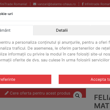
InfiniTrade Romania!
|
vanzari@balante-ohaus.ro
|
Infinitrade Roman
okie-uri
Echipamente profesionale
Livrare rapida.
pentru laborator.
Oriunde in Romania.
ământ
Detalii
Garantie Internationala.
entru a personaliza conținutul și anunțurile, pentru a oferi f
analiza traficul. De asemenea, le oferim partenerilor de rețel
lize informații cu privire la modul în care folosiți site-ul no
mații oferite de dvs. sau culese în urma folosirii serviciilor 
CONTACT
u 5000
/ Feliator profesional Mathieu 5000 Ohaus M50C35
referinte
Accepta t
Cere oferta pentru acest produs
FEL
MAT