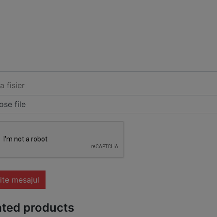
a fisier
se file
ite mesajul
ated products