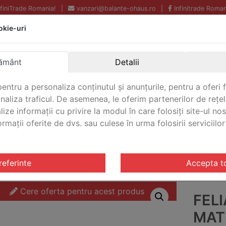
InfiniTrade Romania!
|
vanzari@balante-ohaus.ro
|
Infinitrade Roman
okie-uri
Echipamente profesionale
Livrare rapida.
pentru laborator.
Oriunde in Romania.
ământ
Detalii
Garantie Internationala.
entru a personaliza conținutul și anunțurile, pentru a oferi f
analiza traficul. De asemenea, le oferim partenerilor de rețel
lize informații cu privire la modul în care folosiți site-ul no
mații oferite de dvs. sau culese în urma folosirii serviciilor 
CONTACT
u 3000
/ Feliator economic Mathieu 3000 Ohaus M30C350
referinte
Accepta t
Cere oferta pentru acest produs
FEL
MAT