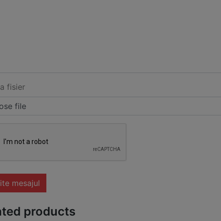
a fisier
se file
ite mesajul
ated products