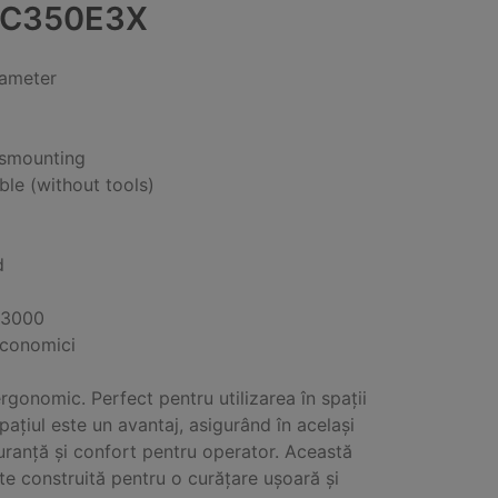
C350E3X
iameter
ismounting
ble (without tools)
d
 3000
economici
rgonomic. Perfect pentru utilizarea în spații
spațiul este un avantaj, asigurând în același
uranță și confort pentru operator. Această
e construită pentru o curățare ușoară și