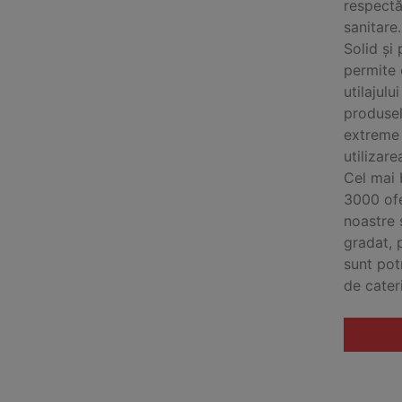
respectă
sanitare.
Solid și 
permite 
utilajul
produsel
extreme 
utilizare
Cel mai 
3000 ofe
noastre 
gradat, 
sunt pot
de cateri