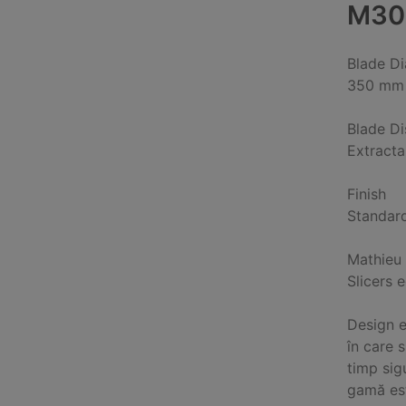
M30
Blade D
350 mm
Blade D
Extracta
Finish
Standar
Mathieu
Slicers 
Design e
în care 
timp sig
gamă est