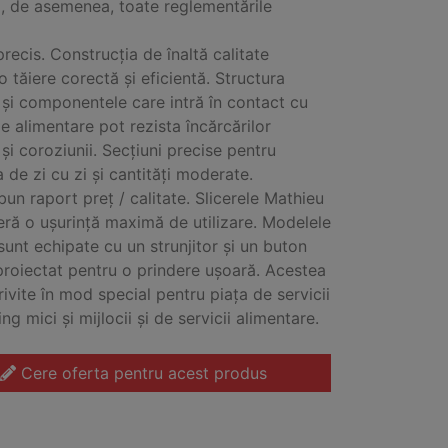
, de asemenea, toate reglementările
precis. Construcția de înaltă calitate
o tăiere corectă și eficientă. Structura
ui și componentele care intră în contact cu
e alimentare pot rezista încărcărilor
și coroziunii. Secțiuni precise pentru
a de zi cu zi și cantități moderate.
bun raport preț / calitate. Slicerele Mathieu
ră o ușurință maximă de utilizare. Modelele
sunt echipate cu un strunjitor și un buton
proiectat pentru o prindere ușoară. Acestea
rivite în mod special pentru piața de servicii
ng mici și mijlocii și de servicii alimentare.
Cere oferta pentru acest produs