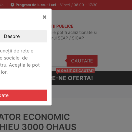
ia
|
Program de lucru:
Luni - Vineri / 08:00 - 17:30
×
ACHIZITII PUBLICE
Produsele pot fi achizitionate si
Despre
in sistemul SEAP / SICAP
uncții de rețele
e sociale, de
CAUTARE
stru. Aceștia le pot
AI GASIT CE CAUTAI?
lor.
CERE-NE OFERTA!
E3X
oate
IATOR ECONOMIC
HIEU 3000 OHAUS