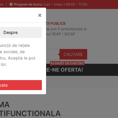
ia
|
Program de lucru:
Luni - Vineri / 08:00 - 17:30
×
ACHIZITII PUBLICE
Produsele pot fi achizitionate si
Despre
in sistemul SEAP / SICAP
uncții de rețele
e sociale, de
CAUTARE
stru. Aceștia le pot
AI GASIT CE CAUTAI?
lor.
CERE-NE OFERTA!
oate
MA
TIFUNCTIONALA