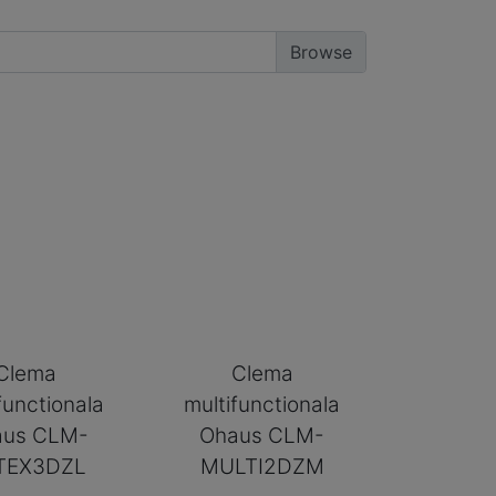
Clema
Clema
functionala
multifunctionala
aus CLM-
Ohaus CLM-
TEX3DZL
MULTI2DZM