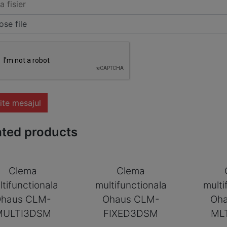
a fisier
se file
ite mesajul
ated products
Clema
Clema
ltifunctionala
multifunctionala
multi
haus CLM-
Ohaus CLM-
Oh
MULTI3DSM
FIXED3DSM
ML