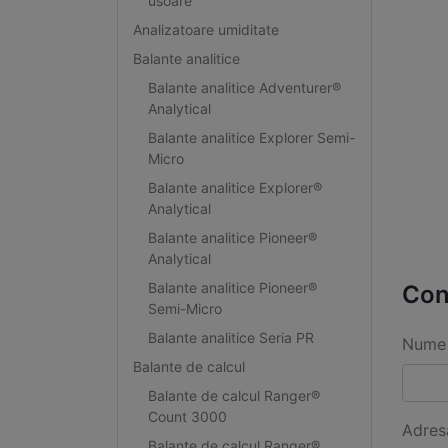
usoare
Analizatoare umiditate
Balante analitice
Balante analitice Adventurer®
Analytical
Balante analitice Explorer Semi-
Micro
Balante analitice Explorer®
Analytical
Balante analitice Pioneer®
Analytical
Balante analitice Pioneer®
Con
Semi-Micro
Balante analitice Seria PR
Nume 
Balante de calcul
Balante de calcul Ranger®
Count 3000
Adres
Balante de calcul Ranger®