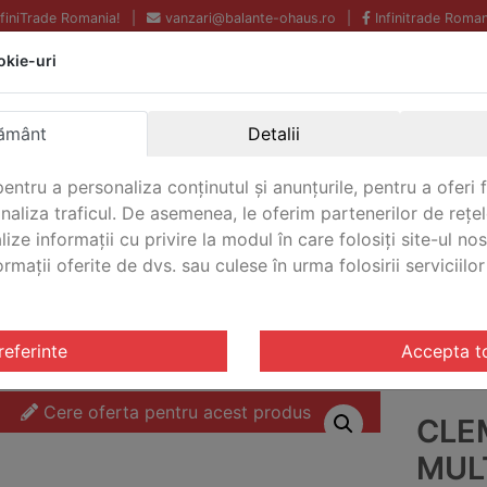
InfiniTrade Romania!
|
vanzari@balante-ohaus.ro
|
Infinitrade Roman
okie-uri
Echipamente profesionale
Livrare rapida.
pentru laborator.
Oriunde in Romania.
ământ
Detalii
Garantie Internationala.
entru a personaliza conținutul și anunțurile, pentru a oferi f
analiza traficul. De asemenea, le oferim partenerilor de rețel
lize informații cu privire la modul în care folosiți site-ul no
mații oferite de dvs. sau culese în urma folosirii serviciilor 
CONTACT
ctionale
/ Clema multifunctionala Ohaus CLS-CHAINZL
referinte
Accepta t
Cere oferta pentru acest produs
CLE
MUL