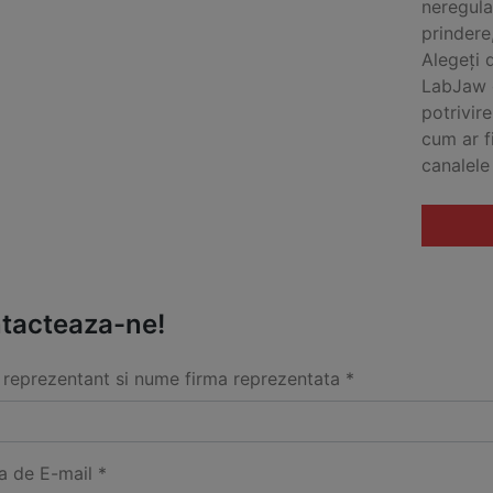
neregula
prindere,
Alegeți 
LabJaw c
potrivir
cum ar f
canalele
tacteaza-ne!
reprezentant si nume firma reprezentata *
a de E-mail *