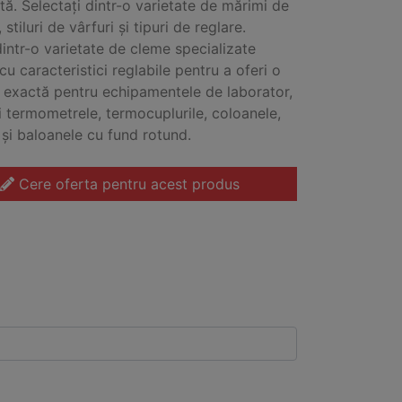
tă. Selectați dintr-o varietate de mărimi de
 stiluri de vârfuri și tipuri de reglare.
dintr-o varietate de cleme specializate
u caracteristici reglabile pentru a oferi o
e exactă pentru echipamentele de laborator,
i termometrele, termocuplurile, coloanele,
 și baloanele cu fund rotund.
Cere oferta pentru acest produs