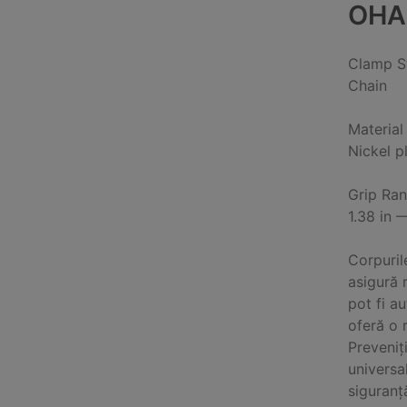
OHA
Clamp S
Chain
Material
Nickel p
Grip Ra
1.38 in 
Corpuril
asigură 
pot fi a
oferă o 
Preveniț
universa
siguranț