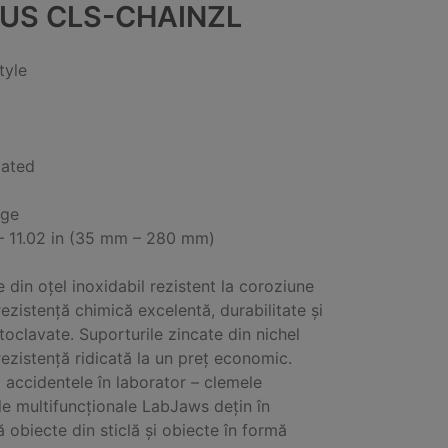
US CLS-CHAINZL
tyle
lated
nge
— 11.02 in (35 mm – 280 mm)
e din oțel inoxidabil rezistent la coroziune
rezistență chimică excelentă, durabilitate și
utoclavate. Suporturile zincate din nichel
rezistență ridicată la un preț economic.
i accidentele în laborator – clemele
le multifuncționale LabJaws dețin în
ă obiecte din sticlă și obiecte în formă