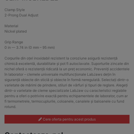
Clamp Style
2-Prong Dual Adjust
Material
Nickel plated
Grip Range
0 in — 3.74 in (0 mm – 95 mm)
Corpurile din oțel inoxidabil rezistent la coroziune asigură rezistență
chimică excelentă, durabilitate și pot fi autoclavate. Suporturile zincate din
nichel oferă o rezistență ridicată la un preț economic. Preveniți accidentele
în laborator – clemele universale multifuncționale LabJaws dețin în
siguranță obiecte din sticlă și obiecte în formă neregulată. Selectați dintr-o
varietate de mărimi de prindere, stiluri de vârfuri și tipuri de reglare. Alegeți
dintr-o varietate de cleme specializate LabJaw cu caracteristici reglabile
pentru a oferi o potrivire exactă pentru echipamentele de laborator, cum ar
fi termometrele, termocuplurile, coloanele, canalele și baloanele cu fund
rotund.
Cere oferta pentru acest produs