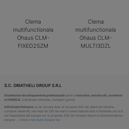
Clema
Clema
multifunctionala
multifunctionala
Ohaus CLM-
Ohaus CLM-
FIXED2SZM
MULTI3DZL
S.C. DRIATHELI GROUP S.R.L
Distribuitor de echipamente profesionale
pentru
industrie, constructii, curatenie
si HORECA
. Distributie nationala, transport gratuit.
Infinitrade Romania
nu se rezuma doar la cei peste 500 de clienti de renume,
constant deserviti, mai mult de 250 de marci comercializate atat in Romania cat si in
tari importante din Europa cat si cei peste 300 de furnizori interni si internationali de
renume …
Citeste mai multe Despre Noi