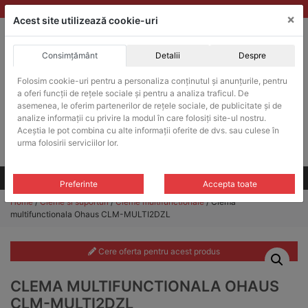
Skip
vanzari@balante-ohaus.ro
|
Infinitrade Romania
×
to
Acest site utilizează cookie-uri
content
Consimțământ
Detalii
Despre
ACHIZITII PUBLICE
Folosim cookie-uri pentru a personaliza conținutul și anunțurile, pentru
Produsele pot fi achizitionate si in sistemul SEAP / SICAP
a oferi funcții de rețele sociale și pentru a analiza traficul. De
Products
asemenea, le oferim partenerilor de rețele sociale, de publicitate și de
search
CAUTARE
analize informații cu privire la modul în care folosiți site-ul nostru.
Aceștia le pot combina cu alte informații oferite de dvs. sau culese în
urma folosirii serviciilor lor.
Cere-ne oferta!
Toate produsele
CONTACT
Preferinte
Accepta toate
Home
/
Cleme si suporturi
/
Cleme multifunctionale
/ Clema
multifunctionala Ohaus CLM-MULTI2DZL
Cere oferta pentru acest produs
CLEMA MULTIFUNCTIONALA OHAUS
CLM-MULTI2DZL