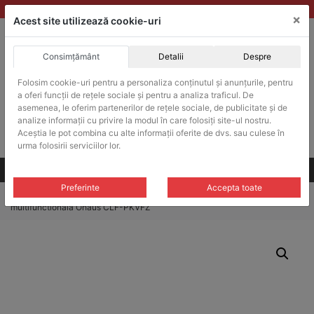
Skip
vanzari@balante-ohaus.ro
|
Infinitrade Romania
×
to
Acest site utilizează cookie-uri
content
Consimțământ
Detalii
Despre
ACHIZITII PUBLICE
Produsele pot fi achizitionate si in sistemul SEAP / SICAP
Folosim cookie-uri pentru a personaliza conținutul și anunțurile, pentru
a oferi funcții de rețele sociale și pentru a analiza traficul. De
Products
search
CAUTARE
asemenea, le oferim partenerilor de rețele sociale, de publicitate și de
analize informații cu privire la modul în care folosiți site-ul nostru.
Aceștia le pot combina cu alte informații oferite de dvs. sau culese în
Cere-ne oferta!
urma folosirii serviciilor lor.
Toate produsele
CONTACT
Preferinte
Accepta toate
Home
/
Cleme si suporturi
/
Cleme multifunctionale
/ Clema
multifunctionala Ohaus CLF-PKVFZ