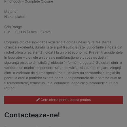
Pinchcock – Complete Closure
Material
Nickel plated
Grip Range
0 in — 0.51 in (0 mm – 13 mm)
Corpurile din oțel inoxidabil rezistent la coroziune asigură rezistență
chimică excelentă, durabilitate și pot fi autoclavate. Suporturile zincate din
nichel oferă o rezistență ridicată la un preț economic. Preveniți accidentele
în laborator – clemele universale multifuncționale LabJaws dețin în
siguranță obiecte din sticlă și obiecte în formă neregulată. Selectați dintr-o
varietate de mărimi de prindere, stiluri de vârfuri și tipuri de reglare. Alegeți
dintr-o varietate de cleme specializate LabJaw cu caracteristici reglabile
pentru a oferi o potrivire exactă pentru echipamentele de laborator, cum ar
fi termometrele, termocuplurile, coloanele, canalele și baloanele cu fund
rotund.
Cere oferta pentru acest produs
Contacteaza-ne!