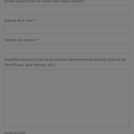
Nume reprezentant si nume firma reprezentata *
Adresa de E-mail *
Telefon de contact *
Detaliile solicitarii (marcile produselor, denumireile produselor, placute de
identificare, date tehnice, etc.)
Incarca fisier