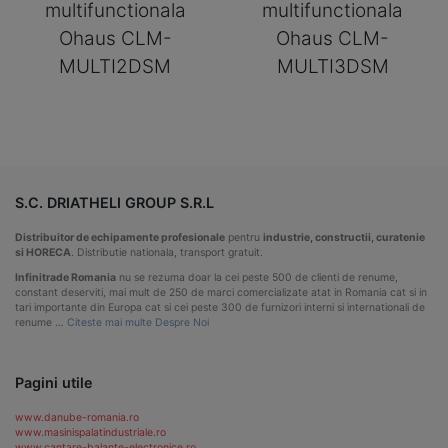
multifunctionala
multifunctionala
Ohaus CLM-
Ohaus CLM-
MULTI2DSM
MULTI3DSM
S.C. DRIATHELI GROUP S.R.L
Distribuitor de echipamente profesionale
pentru
industrie, constructii, curatenie
si HORECA
. Distributie nationala, transport gratuit.
Infinitrade Romania
nu se rezuma doar la cei peste 500 de clienti de renume,
constant deserviti, mai mult de 250 de marci comercializate atat in Romania cat si in
tari importante din Europa cat si cei peste 300 de furnizori interni si internationali de
renume …
Citeste mai multe Despre Noi
Pagini utile
www.danube-romania.ro
www.masinispalatindustriale.ro
www.cantare-balante-electronice.ro