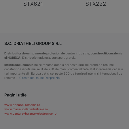
STX621
STX222
S.C. DRIATHELI GROUP S.R.L
Distribuitor de echipamente profesionale
pentru
industrie, constructii, curatenie
si HORECA
. Distributie nationala, transport gratuit.
Infinitrade Romania
nu se rezuma doar la cei peste 500 de clienti de renume,
constant deserviti, mai mult de 250 de marci comercializate atat in Romania cat si in
tari importante din Europa cat si cei peste 300 de furnizori interni si internationali de
renume …
Citeste mai multe Despre Noi
Pagini utile
www.danube-romania.ro
www.masinispalatindustriale.ro
www.cantare-balante-electronice.ro