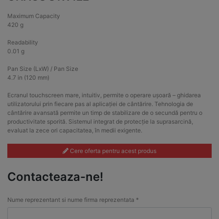
Maximum Capacity
420 g
Readability
0.01 g
Pan Size (LxW) / Pan Size
4.7 in (120 mm)
Ecranul touchscreen mare, intuitiv, permite o operare ușoară – ghidarea
utilizatorului prin fiecare pas al aplicației de cântărire. Tehnologia de
cântărire avansată permite un timp de stabilizare de o secundă pentru o
productivitate sporită. Sistemul integrat de protecție la suprasarcină,
evaluat la zece ori capacitatea, în medii exigente.
Cere oferta pentru acest produs
Contacteaza-ne!
Nume reprezentant si nume firma reprezentata *