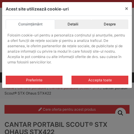
Skip
vanzari@balante-ohaus.ro
|
Infinitrade Romania
×
to
Acest site utilizează cookie-uri
content
Consimțământ
Detalii
Despre
ACHIZITII PUBLICE
Folosim cookie-uri pentru a personaliza conținutul și anunțurile, pentru
Produsele pot fi achizitionate si in sistemul SEAP / SICAP
a oferi funcții de rețele sociale și pentru a analiza traficul. De
Products
asemenea, le oferim partenerilor de rețele sociale, de publicitate și de
search
CAUTARE
analize informații cu privire la modul în care folosiți site-ul nostru.
Aceștia le pot combina cu alte informații oferite de dvs. sau culese în
urma folosirii serviciilor lor.
Cere-ne oferta!
Toate produsele
CONTACT
Preferinte
Accepta toate
Home
/
Cantare portabile
/
Cantare portabile Scout® STX
/ Cantar portabil
Scout® STX Ohaus STX422
Cere oferta pentru acest produs
CANTAR PORTABIL SCOUT® STX
OHAUS STX422