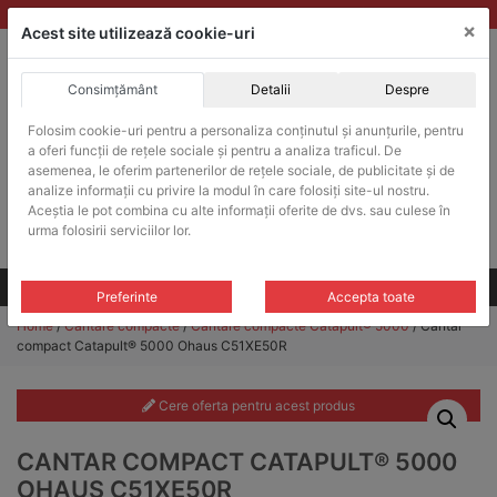
Skip
vanzari@balante-ohaus.ro
|
Infinitrade Romania
×
to
Acest site utilizează cookie-uri
content
Consimțământ
Detalii
Despre
ACHIZITII PUBLICE
Folosim cookie-uri pentru a personaliza conținutul și anunțurile, pentru
Produsele pot fi achizitionate si in sistemul SEAP / SICAP
a oferi funcții de rețele sociale și pentru a analiza traficul. De
Products
asemenea, le oferim partenerilor de rețele sociale, de publicitate și de
search
CAUTARE
analize informații cu privire la modul în care folosiți site-ul nostru.
Aceștia le pot combina cu alte informații oferite de dvs. sau culese în
urma folosirii serviciilor lor.
Cere-ne oferta!
Toate produsele
CONTACT
Preferinte
Accepta toate
Home
/
Cantare compacte
/
Cantare compacte Catapult® 5000
/ Cantar
compact Catapult® 5000 Ohaus C51XE50R
Cere oferta pentru acest produs
CANTAR COMPACT CATAPULT® 5000
OHAUS C51XE50R