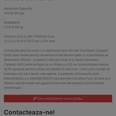
Maximum Capacity
100 lb (50 kg)
Readability
0.05 lb (20 g)
Platform Size (LxW) / Platform Size
12.2 in x 10.8 in (310 mm x 270 mm)
Construită până la urmă cu o platformă mare din oțel inoxidabil, Catapult
5000 este ideală pentru cântărirea încărcăturilor grele și a pachetelor de
dimensiuni diferite – și poate fi utilizată chiar și în medii industriale.
Catapult 5000 este echipat cu un afișaj cu LED, iar luminozitatea trebuie
să fie ajustată pentru a afișa rezultatele în mod clar – chiar și în condiții de
iluminare mai mici decât cele optime. Experiența utilizatorului este
îmbunătățită cu o interfață RS232 care permite transferul facil de date și o
baterie reîncărcabilă care garantează orele de operare și portabilitate
neîntrerupte.
Cere oferta pentru acest produs
Contacteaza-ne!