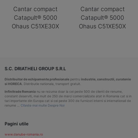
Cantar compact
Cantar compact
Catapult® 5000
Catapult® 5000
Ohaus C51XE30X
Ohaus C51XE50X
S.C. DRIATHELI GROUP S.R.L
Distribuitor de echipamente profesionale
pentru
industrie, constructii, curatenie
si HORECA
. Distributie nationala, transport gratuit.
Infinitrade Romania
nu se rezuma doar la cei peste 500 de clienti de renume,
constant deserviti, mai mult de 250 de marci comercializate atat in Romania cat si in
tari importante din Europa cat si cei peste 300 de furnizori interni si internationali de
renume …
Citeste mai multe Despre Noi
Pagini utile
www.danube-romania.ro