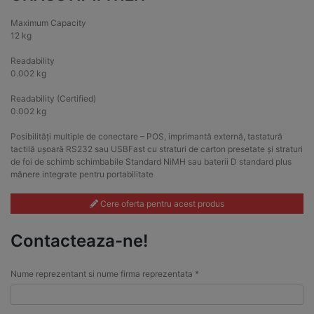
Maximum Capacity
12 kg
Readability
0.002 kg
Readability (Certified)
0.002 kg
Posibilități multiple de conectare – POS, imprimantă externă, tastatură
tactilă ușoară RS232 sau USBFast cu straturi de carton presetate și straturi
de foi de schimb schimbabile Standard NiMH sau baterii D standard plus
mânere integrate pentru portabilitate
Cere oferta pentru acest produs
Contacteaza-ne!
Nume reprezentant si nume firma reprezentata *