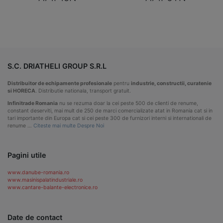
S.C. DRIATHELI GROUP S.R.L
Distribuitor de echipamente profesionale
pentru
industrie, constructii, curatenie
si HORECA
. Distributie nationala, transport gratuit.
Infinitrade Romania
nu se rezuma doar la cei peste 500 de clienti de renume,
constant deserviti, mai mult de 250 de marci comercializate atat in Romania cat si in
tari importante din Europa cat si cei peste 300 de furnizori interni si internationali de
renume …
Citeste mai multe Despre Noi
Pagini utile
www.danube-romania.ro
www.masinispalatindustriale.ro
www.cantare-balante-electronice.ro
Date de contact