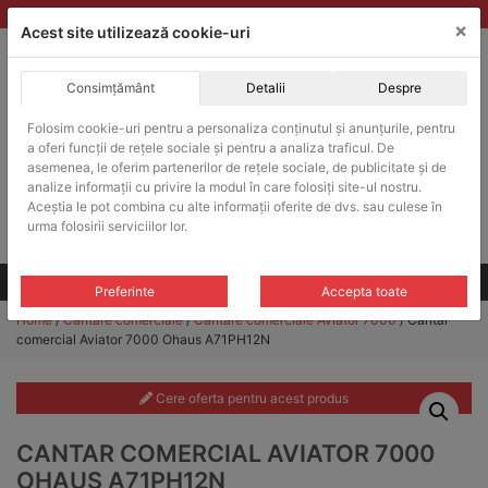
Skip
vanzari@balante-ohaus.ro
|
Infinitrade Romania
×
to
Acest site utilizează cookie-uri
content
Consimțământ
Detalii
Despre
ACHIZITII PUBLICE
Folosim cookie-uri pentru a personaliza conținutul și anunțurile, pentru
Produsele pot fi achizitionate si in sistemul SEAP / SICAP
a oferi funcții de rețele sociale și pentru a analiza traficul. De
Products
asemenea, le oferim partenerilor de rețele sociale, de publicitate și de
search
CAUTARE
analize informații cu privire la modul în care folosiți site-ul nostru.
Aceștia le pot combina cu alte informații oferite de dvs. sau culese în
urma folosirii serviciilor lor.
Cere-ne oferta!
Toate produsele
CONTACT
Preferinte
Accepta toate
Home
/
Cantare comerciale
/
Cantare comerciale Aviator 7000
/ Cantar
comercial Aviator 7000 Ohaus A71PH12N
Cere oferta pentru acest produs
CANTAR COMERCIAL AVIATOR 7000
OHAUS A71PH12N