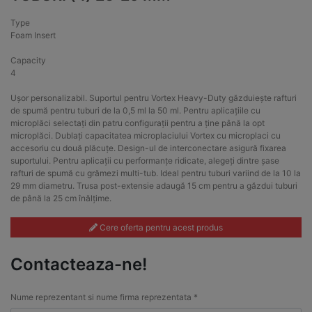
Type
Foam Insert
Capacity
4
Ușor personalizabil. Suportul pentru Vortex Heavy-Duty găzduiește rafturi
de spumă pentru tuburi de la 0,5 ml la 50 ml. Pentru aplicațiile cu
microplăci selectați din patru configurații pentru a ține până la opt
microplăci. Dublați capacitatea microplaciului Vortex cu microplaci cu
accesoriu cu două plăcuțe. Design-ul de interconectare asigură fixarea
suportului. Pentru aplicații cu performanțe ridicate, alegeți dintre șase
rafturi de spumă cu grămezi multi-tub. Ideal pentru tuburi variind de la 10 la
29 mm diametru. Trusa post-extensie adaugă 15 cm pentru a găzdui tuburi
de până la 25 cm înălțime.
Cere oferta pentru acest produs
Contacteaza-ne!
Nume reprezentant si nume firma reprezentata *