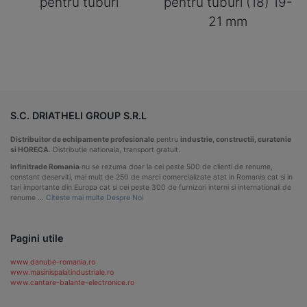
pentru tuburi
pentru tuburi (18) 19-
21 mm
S.C. DRIATHELI GROUP S.R.L
Distribuitor de echipamente profesionale
pentru
industrie, constructii, curatenie
si HORECA
. Distributie nationala, transport gratuit.
Infinitrade Romania
nu se rezuma doar la cei peste 500 de clienti de renume,
constant deserviti, mai mult de 250 de marci comercializate atat in Romania cat si in
tari importante din Europa cat si cei peste 300 de furnizori interni si internationali de
renume …
Citeste mai multe Despre Noi
Pagini utile
www.danube-romania.ro
www.masinispalatindustriale.ro
www.cantare-balante-electronice.ro