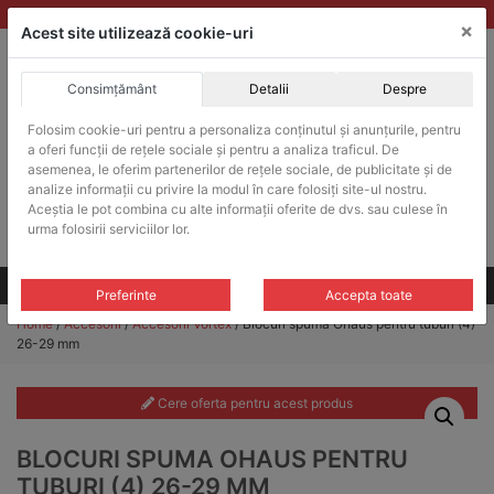
Skip
vanzari@balante-ohaus.ro
|
Infinitrade Romania
×
to
Acest site utilizează cookie-uri
content
Consimțământ
Detalii
Despre
ACHIZITII PUBLICE
Folosim cookie-uri pentru a personaliza conținutul și anunțurile, pentru
Produsele pot fi achizitionate si in sistemul SEAP / SICAP
a oferi funcții de rețele sociale și pentru a analiza traficul. De
Products
asemenea, le oferim partenerilor de rețele sociale, de publicitate și de
search
CAUTARE
analize informații cu privire la modul în care folosiți site-ul nostru.
Aceștia le pot combina cu alte informații oferite de dvs. sau culese în
urma folosirii serviciilor lor.
Cere-ne oferta!
Toate produsele
CONTACT
Preferinte
Accepta toate
Home
/
Accesorii
/
Accesorii Vortex
/ Blocuri spuma Ohaus pentru tuburi (4)
26-29 mm
Cere oferta pentru acest produs
BLOCURI SPUMA OHAUS PENTRU
TUBURI (4) 26-29 MM