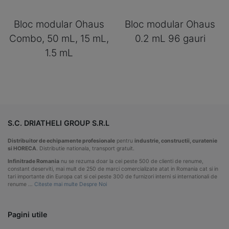
Bloc modular Ohaus
Bloc modular Ohaus
Combo, 50 mL, 15 mL,
0.2 mL 96 gauri
1.5 mL
S.C. DRIATHELI GROUP S.R.L
Distribuitor de echipamente profesionale
pentru
industrie, constructii, curatenie
si HORECA
. Distributie nationala, transport gratuit.
Infinitrade Romania
nu se rezuma doar la cei peste 500 de clienti de renume,
constant deserviti, mai mult de 250 de marci comercializate atat in Romania cat si in
tari importante din Europa cat si cei peste 300 de furnizori interni si internationali de
renume …
Citeste mai multe Despre Noi
Pagini utile