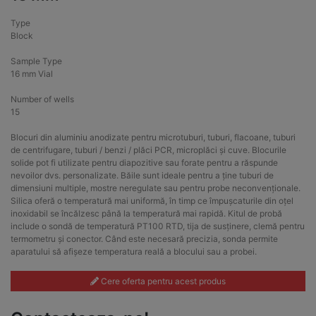
Type
Block
Sample Type
16 mm Vial
Number of wells
15
Blocuri din aluminiu anodizate pentru microtuburi, tuburi, flacoane, tuburi
de centrifugare, tuburi / benzi / plăci PCR, microplăci și cuve. Blocurile
solide pot fi utilizate pentru diapozitive sau forate pentru a răspunde
nevoilor dvs. personalizate. Băile sunt ideale pentru a ține tuburi de
dimensiuni multiple, mostre neregulate sau pentru probe neconvenționale.
Silica oferă o temperatură mai uniformă, în timp ce împușcaturile din oțel
inoxidabil se încălzesc până la temperatură mai rapidă. Kitul de probă
include o sondă de temperatură PT100 RTD, tija de susținere, clemă pentru
termometru și conector. Când este necesară precizia, sonda permite
aparatului să afișeze temperatura reală a blocului sau a probei.
Cere oferta pentru acest produs