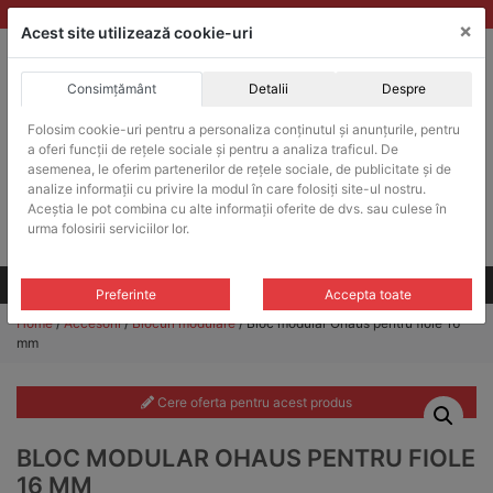
Skip
vanzari@balante-ohaus.ro
|
Infinitrade Romania
×
to
Acest site utilizează cookie-uri
content
Consimțământ
Detalii
Despre
ACHIZITII PUBLICE
Folosim cookie-uri pentru a personaliza conținutul și anunțurile, pentru
Produsele pot fi achizitionate si in sistemul SEAP / SICAP
a oferi funcții de rețele sociale și pentru a analiza traficul. De
Products
asemenea, le oferim partenerilor de rețele sociale, de publicitate și de
search
CAUTARE
analize informații cu privire la modul în care folosiți site-ul nostru.
Aceștia le pot combina cu alte informații oferite de dvs. sau culese în
urma folosirii serviciilor lor.
Cere-ne oferta!
Toate produsele
CONTACT
Preferinte
Accepta toate
Home
/
Accesorii
/
Blocuri modulare
/ Bloc modular Ohaus pentru fiole 16
mm
Cere oferta pentru acest produs
BLOC MODULAR OHAUS PENTRU FIOLE
16 MM