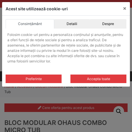
Skip
vanzari@balante-ohaus.ro
|
Infinitrade Romania
×
to
Acest site utilizează cookie-uri
content
Consimțământ
Detalii
Despre
ACHIZITII PUBLICE
Folosim cookie-uri pentru a personaliza conținutul și anunțurile, pentru
Produsele pot fi achizitionate si in sistemul SEAP / SICAP
a oferi funcții de rețele sociale și pentru a analiza traficul. De
Products
asemenea, le oferim partenerilor de rețele sociale, de publicitate și de
search
CAUTARE
analize informații cu privire la modul în care folosiți site-ul nostru.
Aceștia le pot combina cu alte informații oferite de dvs. sau culese în
urma folosirii serviciilor lor.
Cere-ne oferta!
Toate produsele
CONTACT
Preferinte
Accepta toate
Home
/
Accesorii
/
Blocuri modulare
/ Bloc modular Ohaus Combo Micro
Tub
Cere oferta pentru acest produs
BLOC MODULAR OHAUS COMBO
MICRO TUB