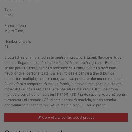
Type
Block
Sample Type
Micro Tube
Number of wells
21
Blocuri din aluminiu anodizate pentru microtuburi, tuburi, flacoane, tuburi
de centrifugare, tuburi / benzi / plăci PCR, microplăci și cuve. Blocurile
solide pot fi utilizate pentru diapozitive sau forate pentru a răspunde
nevoilor dvs. personalizate. Băile sunt ideale pentru a ține tuburi de
dimensiuni multiple, mostre neregulate sau pentru probe neconvenționale.
Silica oferă o temperatură mai uniformă, în timp ce împușcaturile din oțel
inoxidabil se încălzesc până la temperatură mai rapidă. Kitul de probă
include o sondă de temperatură PT100 RTD, tija de susținere, clemă pentru
termometru și conector. Când este necesară precizia, sonda permite
aparatului să afișeze temperatura reală a blocului sau a probei.
Cere oferta pentru acest produs