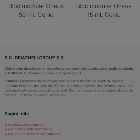
Bloc modular Ohaus
Bloc modular Ohaus
50 mL Conic
15 mL Conic
S.C. DRIATHELI GROUP S.R.L
Distribuitor de echipamente profesionale
pentru
industrie, constructii, curatenie
si HORECA
. Distributie nationala, transport gratuit.
Infinitrade Romania
nu se rezuma doar la cei peste 500 de clienti de renume,
constant deserviti, mai mult de 250 de marci comercializate atat in Romania cat si in
tari importante din Europa cat si cei peste 300 de furnizori interni si internationali de
renume …
Citeste mai multe Despre Noi
Pagini utile
www.danube-romania.ro
www.masinispalatindustriale.ro
www.cantare-balante-electronice.ro