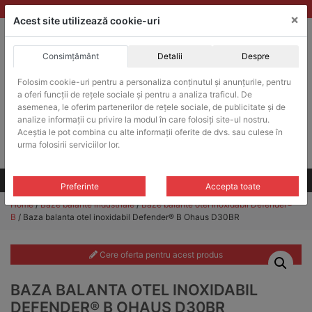
Skip
vanzari@balante-ohaus.ro
|
Infinitrade Romania
×
to
Acest site utilizează cookie-uri
content
Consimțământ
Detalii
Despre
ACHIZITII PUBLICE
Folosim cookie-uri pentru a personaliza conținutul și anunțurile, pentru
Produsele pot fi achizitionate si in sistemul SEAP / SICAP
a oferi funcții de rețele sociale și pentru a analiza traficul. De
Products
asemenea, le oferim partenerilor de rețele sociale, de publicitate și de
search
CAUTARE
analize informații cu privire la modul în care folosiți site-ul nostru.
Aceștia le pot combina cu alte informații oferite de dvs. sau culese în
urma folosirii serviciilor lor.
Cere-ne oferta!
Toate produsele
CONTACT
Preferinte
Accepta toate
Home
/
Baze balante industriale
/
Baze balante otel inoxidabil Defender®
B
/ Baza balanta otel inoxidabil Defender® B Ohaus D30BR
Cere oferta pentru acest produs
BAZA BALANTA OTEL INOXIDABIL
DEFENDER® B OHAUS D30BR