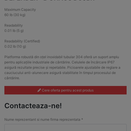
Maximum Capacity
60 lb (30 kg)
Readability
0.01 lb (5 g)
Readability (Certified)
0.02 lb (10 g)
Platforma robustă din oțel inoxidabil tubular 304 oferă un suport amplu
pentru aplicațiile industriale de cântărire. Celulele de încărcare IP67
asigură rezultate precise și repetabile. Picioarele ajustabile de reglare a
cauciucului anti-alunecare asigură stabilitate în timpul procesului de
cântărire.
Cere oferta pentru acest produs
Contacteaza-ne!
Nume reprezentant si nume firma reprezentata *