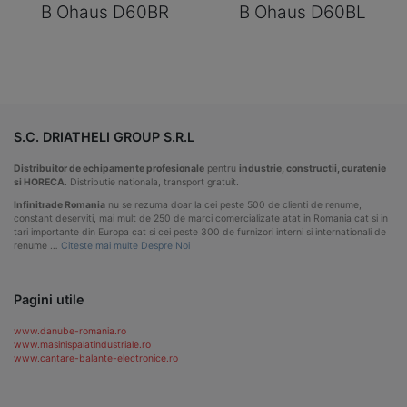
B Ohaus D60BR
B Ohaus D60BL
S.C. DRIATHELI GROUP S.R.L
Distribuitor de echipamente profesionale
pentru
industrie, constructii, curatenie
si HORECA
. Distributie nationala, transport gratuit.
Infinitrade Romania
nu se rezuma doar la cei peste 500 de clienti de renume,
constant deserviti, mai mult de 250 de marci comercializate atat in Romania cat si in
tari importante din Europa cat si cei peste 300 de furnizori interni si internationali de
renume …
Citeste mai multe Despre Noi
Pagini utile
www.danube-romania.ro
www.masinispalatindustriale.ro
www.cantare-balante-electronice.ro