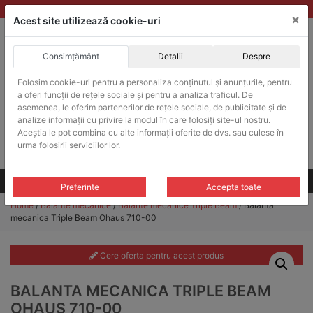
Skip
vanzari@balante-ohaus.ro
|
Infinitrade Romania
×
to
Acest site utilizează cookie-uri
content
Consimțământ
Detalii
Despre
ACHIZITII PUBLICE
Folosim cookie-uri pentru a personaliza conținutul și anunțurile, pentru
Produsele pot fi achizitionate si in sistemul SEAP / SICAP
a oferi funcții de rețele sociale și pentru a analiza traficul. De
Products
asemenea, le oferim partenerilor de rețele sociale, de publicitate și de
search
CAUTARE
analize informații cu privire la modul în care folosiți site-ul nostru.
Aceștia le pot combina cu alte informații oferite de dvs. sau culese în
urma folosirii serviciilor lor.
Cere-ne oferta!
Toate produsele
CONTACT
Preferinte
Accepta toate
Home
/
Balante mecanice
/
Balante mecanice Triple Beam
/ Balanta
mecanica Triple Beam Ohaus 710-00
Cere oferta pentru acest produs
BALANTA MECANICA TRIPLE BEAM
OHAUS 710-00