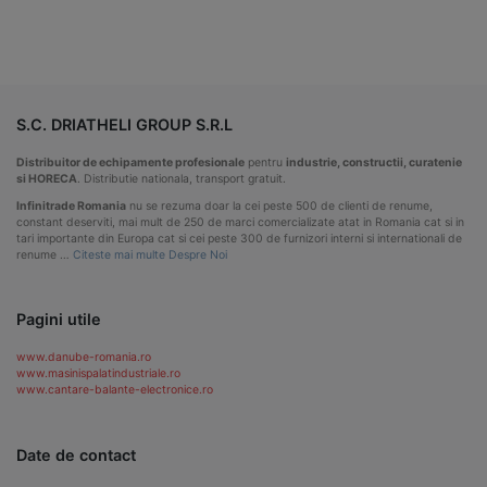
S.C. DRIATHELI GROUP S.R.L
Distribuitor de echipamente profesionale
pentru
industrie, constructii, curatenie
si HORECA
. Distributie nationala, transport gratuit.
Infinitrade Romania
nu se rezuma doar la cei peste 500 de clienti de renume,
constant deserviti, mai mult de 250 de marci comercializate atat in Romania cat si in
tari importante din Europa cat si cei peste 300 de furnizori interni si internationali de
renume …
Citeste mai multe Despre Noi
Pagini utile
www.danube-romania.ro
www.masinispalatindustriale.ro
www.cantare-balante-electronice.ro
Date de contact