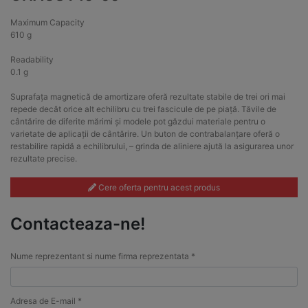
Maximum Capacity
610 g
Readability
0.1 g
Suprafața magnetică de amortizare oferă rezultate stabile de trei ori mai
repede decât orice alt echilibru cu trei fascicule de pe piață. Tăvile de
cântărire de diferite mărimi și modele pot găzdui materiale pentru o
varietate de aplicații de cântărire. Un buton de contrabalanțare oferă o
restabilire rapidă a echilibrului, – grinda de aliniere ajută la asigurarea unor
rezultate precise.
Cere oferta pentru acest produs
Contacteaza-ne!
Nume reprezentant si nume firma reprezentata *
Adresa de E-mail *