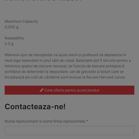
Maximum Capacity
2,000 g
Readability
0.5 g
Mânerul ușor de transportat va ajuta elevii și profesorii să deplaseze în
mod sigur balanțele în jurul sălii de clasă. Balanțele pot fi stivuite pentru a
minimiza spațiul de stocare necesar, iar funcția de blocare protejează
echilibrul de deteriorări la depozitare. set de greutate și boluri care se
încadrează pe cutii de cântărire sunt incluse la fiecare Harvard Junior.
Cere oferta pentru acest produs
Contacteaza-ne!
Nume reprezentant si nume firma reprezentata *