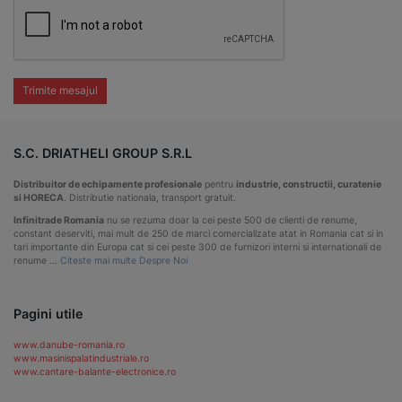
Trimite mesajul
S.C. DRIATHELI GROUP S.R.L
Distribuitor de echipamente profesionale
pentru
industrie, constructii, curatenie
si HORECA
. Distributie nationala, transport gratuit.
Infinitrade Romania
nu se rezuma doar la cei peste 500 de clienti de renume,
constant deserviti, mai mult de 250 de marci comercializate atat in Romania cat si in
tari importante din Europa cat si cei peste 300 de furnizori interni si internationali de
renume …
Citeste mai multe Despre Noi
Pagini utile
www.danube-romania.ro
www.masinispalatindustriale.ro
www.cantare-balante-electronice.ro