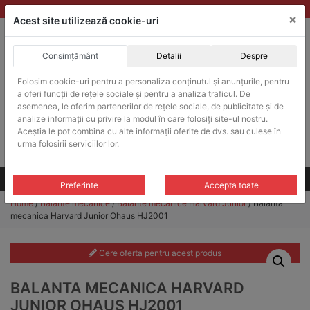
Skip
vanzari@balante-ohaus.ro
|
Infinitrade Romania
×
to
Acest site utilizează cookie-uri
content
Consimțământ
Detalii
Despre
ACHIZITII PUBLICE
Folosim cookie-uri pentru a personaliza conținutul și anunțurile, pentru
Produsele pot fi achizitionate si in sistemul SEAP / SICAP
a oferi funcții de rețele sociale și pentru a analiza traficul. De
Products
asemenea, le oferim partenerilor de rețele sociale, de publicitate și de
search
CAUTARE
analize informații cu privire la modul în care folosiți site-ul nostru.
Aceștia le pot combina cu alte informații oferite de dvs. sau culese în
urma folosirii serviciilor lor.
Cere-ne oferta!
Toate produsele
CONTACT
Preferinte
Accepta toate
Home
/
Balante mecanice
/
Balante mecanice Harvard Junior
/ Balanta
mecanica Harvard Junior Ohaus HJ2001
Cere oferta pentru acest produs
BALANTA MECANICA HARVARD
JUNIOR OHAUS HJ2001