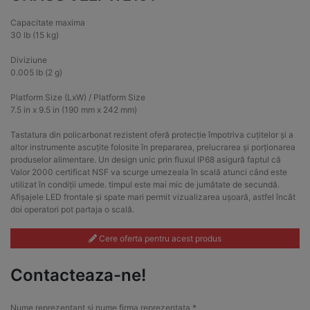
Capacitate maxima
30 lb (15 kg)
Diviziune
0.005 lb (2 g)
Platform Size (LxW) / Platform Size
7.5 in x 9.5 in (190 mm x 242 mm)
Tastatura din policarbonat rezistent oferă protecție împotriva cuțitelor și a
altor instrumente ascuțite folosite în prepararea, prelucrarea și porționarea
produselor alimentare. Un design unic prin fluxul IP68 asigură faptul că
Valor 2000 certificat NSF va scurge umezeala în scală atunci când este
utilizat în condiții umede. timpul este mai mic de jumătate de secundă.
Afișajele LED frontale și spate mari permit vizualizarea ușoară, astfel încât
doi operatori pot partaja o scală.
Cere oferta pentru acest produs
Contacteaza-ne!
Nume reprezentant si nume firma reprezentata *