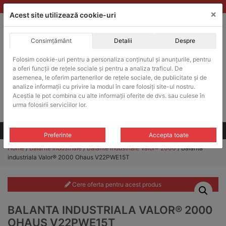
Skip
vanzari@balante-ohaus.ro
|
Infinitrade Romania
×
to
Acest site utilizează cookie-uri
content
Consimțământ
Detalii
Despre
ACHIZITII PUBLICE
Folosim cookie-uri pentru a personaliza conținutul și anunțurile, pentru
Produsele pot fi achizitionate si in sistemul SEAP / SICAP
a oferi funcții de rețele sociale și pentru a analiza traficul. De
Products
asemenea, le oferim partenerilor de rețele sociale, de publicitate și de
search
CAUTARE
analize informații cu privire la modul în care folosiți site-ul nostru.
Aceștia le pot combina cu alte informații oferite de dvs. sau culese în
urma folosirii serviciilor lor.
Cere-ne oferta!
Toate produsele
CONTACT
Preferinte
Accepta toate
Home
/
Balante industriale
/
Balante industriale Valor® 2000
/ Balanta
industriala Valor® 2000 Ohaus V22PWE15T
Cere oferta pentru acest produs
BALANTA INDUSTRIALA VALOR® 2000
OHAUS V22PWE15T