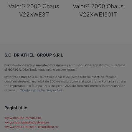
Valor® 2000 Ohaus
Valor® 2000 Ohaus
V22XWE3T
V22XWE1501T
S.C. DRIATHELI GROUP S.R.L
Distribuitor de echipamente profesionale
pentru
industrie, constructii, curatenie
si HORECA
. Distributie nationala, transport gratuit.
Infinitrade Romania
nu se rezuma doar la cei peste 500 de clienti de renume,
constant deserviti, mai mult de 250 de marci comercializate atat in Romania cat si in
tari importante din Europa cat si cei peste 300 de furnizori interni si internationali de
renume …
Citeste mai multe Despre Noi
Pagini utile
www.danube-romania.ro
www.masinispalatindustriale.ro
www.cantare-balante-electronice.ro