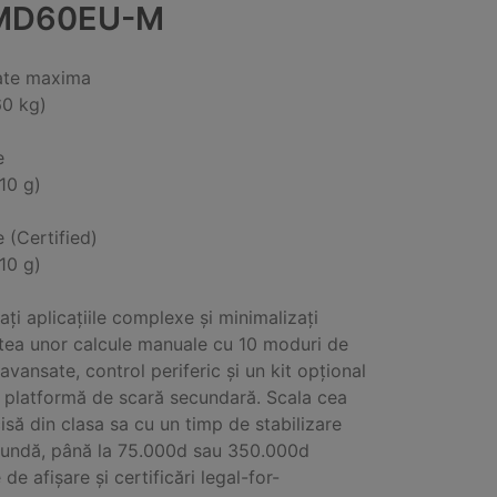
MD60EU-M
ate maxima
60 kg)
e
(10 g)
e (Certified)
(10 g)
ați aplicațiile complexe și minimalizați
tea unor calcule manuale cu 10 moduri de
avansate, control periferic și un kit opțional
 platformă de scară secundară. Scala cea
isă din clasa sa cu un timp de stabilizare
cundă, până la 75.000d sau 350.000d
 de afișare și certificări legal-for-