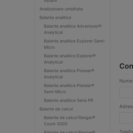
usoare
Analizatoare umiditate
Balante analitice
Balante analitice Adventurer®
Analytical
Balante analitice Explorer Semi-
Micro
Balante analitice Explorer®
Analytical
Con
Balante analitice Pioneer®
Analytical
Nume 
Balante analitice Pioneer®
Semi-Micro
Balante analitice Seria PR
Adres
Balante de calcul
Balante de calcul Ranger®
Count 3000
Telef
Balante de calcul Ranger®