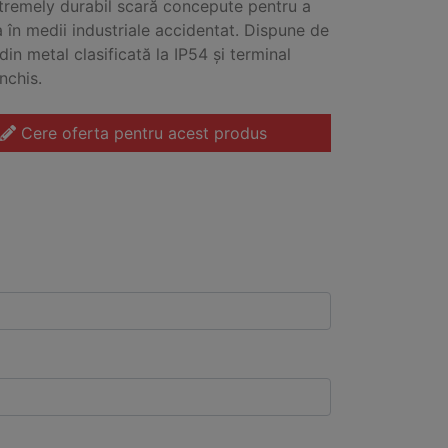
tremely durabil scară concepute pentru a
 în medii industriale accidentat. Dispune de
din metal clasificată la IP54 și terminal
nchis.
Cere oferta pentru acest produs