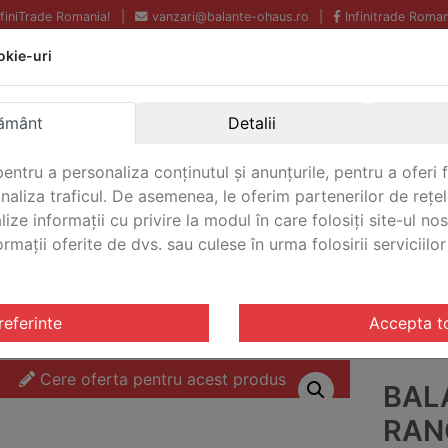
InfiniTrade Romania!
|
vanzari@balante-ohaus.ro
|
Infinitrade Roman
okie-uri
Echipamente profesionale
Livrare rapida.
pentru laborator.
Oriunde in Romania.
ământ
Detalii
Garantie Internationala.
entru a personaliza conținutul și anunțurile, pentru a oferi f
analiza traficul. De asemenea, le oferim partenerilor de rețel
lize informații cu privire la modul în care folosiți site-ul no
mații oferite de dvs. sau culese în urma folosirii serviciilor 
CONTACT
riale Ranger® 7000
/ Balanta industriala Ranger® 7000 O
referinte
Accepta t
Cere oferta pentru acest produs
BAL
RAN