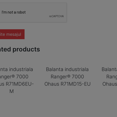
ite mesajul
ated products
nta industriala
Balanta industriala
Balant
anger® 7000
Ranger® 7000
Ran
us R71MD6EU-
Ohaus R71MD15-EU
Ohau
M