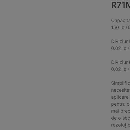
R71
Capacit
150 lb (
Diviziun
0.02 lb 
Diviziun
0.02 lb 
Simplific
necesita
aplicare 
pentru o
mai prec
de o se
rezoluție