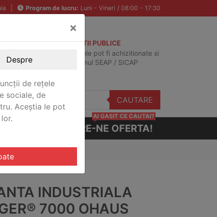
ia
|
Program de lucru:
Luni - Vineri / 08:00 - 17:30
×
ACHIZITII PUBLICE
Produsele pot fi achizitionate si
Despre
in sistemul SEAP / SICAP
uncții de rețele
e sociale, de
CAUTARE
stru. Aceștia le pot
AI GASIT CE CAUTAI?
lor.
CERE-NE OFERTA!
haus R71MD60EU-M
oate
ANTA INDUSTRIALA
GER® 7000 OHAUS