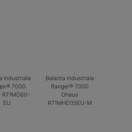
a industriala
Balanta industriala
ger® 7000
Ranger® 7000
s R71MD60-
Ohaus
EU
R71MHD35EU-M