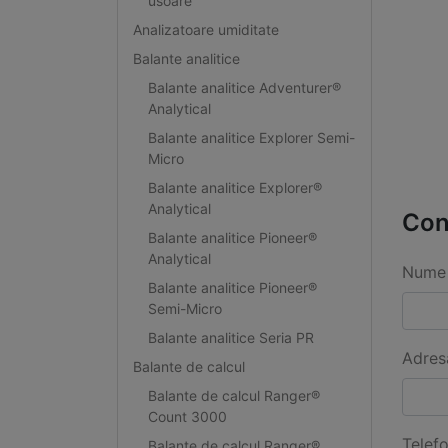
usoare
Analizatoare umiditate
Balante analitice
Balante analitice Adventurer®
Analytical
Balante analitice Explorer Semi-
Micro
Balante analitice Explorer®
Analytical
Con
Balante analitice Pioneer®
Analytical
Nume 
Balante analitice Pioneer®
Semi-Micro
Balante analitice Seria PR
Adres
Balante de calcul
Balante de calcul Ranger®
Count 3000
Telef
Balante de calcul Ranger®