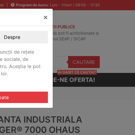
ia
|
Program de lucru:
Luni - Vineri / 08:00 - 17:30
×
ACHIZITII PUBLICE
Produsele pot fi achizitionate si
Despre
in sistemul SEAP / SICAP
uncții de rețele
e sociale, de
CAUTARE
stru. Aceștia le pot
AI GASIT CE CAUTAI?
lor.
CERE-NE OFERTA!
aus R71MD15EU-M
oate
ANTA INDUSTRIALA
GER® 7000 OHAUS