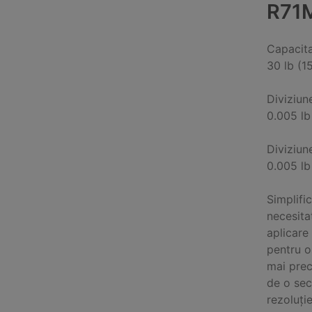
R71
Capacit
30 lb (1
Diviziun
0.005 lb
Diviziun
0.005 lb
Simplific
necesita
aplicare 
pentru o
mai prec
de o se
rezoluție