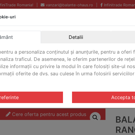
InfiniTrade Romania!
|
vanzari@balante-ohaus.ro
|
Infinitrade Roman
okie-uri
Echipamente profesionale
Livrare rapida.
pentru laborator.
Oriunde in Romania.
ământ
Detalii
Garantie Internationala.
entru a personaliza conținutul și anunțurile, pentru a oferi f
analiza traficul. De asemenea, le oferim partenerilor de rețel
lize informații cu privire la modul în care folosiți site-ul no
mații oferite de dvs. sau culese în urma folosirii serviciilor 
CONTACT
riale Ranger® 7000
/ Balanta industriala Ranger® 7000 Oh
referinte
Accepta t
Cere oferta pentru acest produs
BAL
RAN