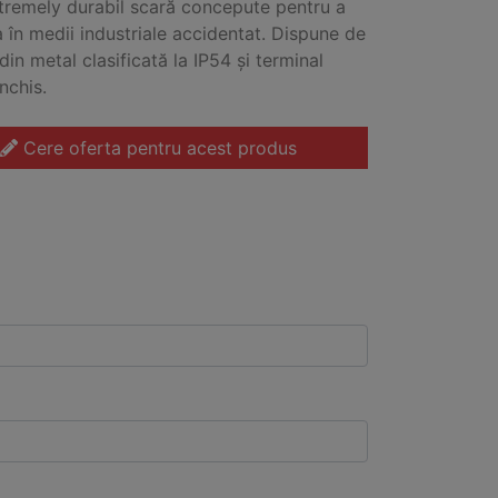
tremely durabil scară concepute pentru a
 în medii industriale accidentat. Dispune de
din metal clasificată la IP54 și terminal
nchis.
Cere oferta pentru acest produs