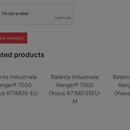
ite mesajul
ated products
nta industriala
Balanta industriala
Balant
anger® 7000
Ranger® 7000
Ran
us R71MD6-EU
Ohaus R71MD35EU-
Ohau
M