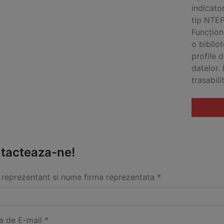
indicato
tip NTEP
Funcțion
o biblio
profile 
datelor.
trasabili
tacteaza-ne!
reprezentant si nume firma reprezentata *
a de E-mail *