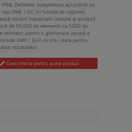
r IP68. Defender îndeplinește aprobările de
 sau OIML / EC (în funcție de regiune).
ează moduri industriale comune și acceptă
tecă de 50.000 de elemente cu 1.000 de
de utilizator pentru o gestionare ușoară a
 Include GMP / GLP cu ora / data pentru
tatea rezultatelor.
Cere oferta pentru acest produs