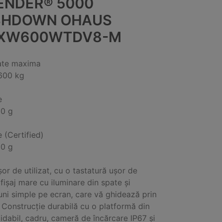
ENDER® 5000
HDOWN OHAUS
XW600WTDV8-M
ate maxima
600 kg
e
00 g
e (Certified)
00 g
or de utilizat, cu o tastatură ușor de
afișaj mare cu iluminare din spate și
iuni simple pe ecran, care vă ghidează prin
 Construcție durabilă cu o platformă din
xidabil, cadru, cameră de încărcare IP67 și