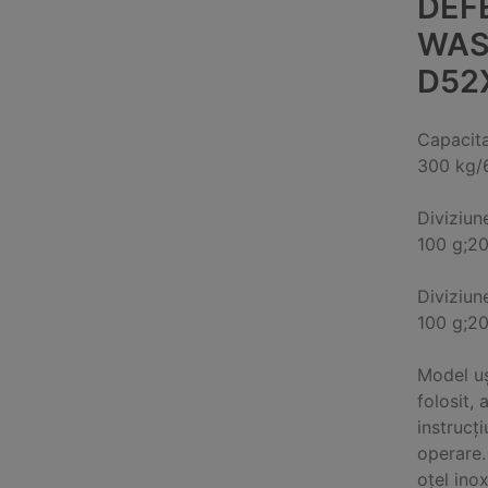
DEF
WAS
D52
Capacit
300 kg/
Diviziun
100 g;2
Diviziun
100 g;2
Model uș
folosit, 
instrucț
operare.
oțel ino