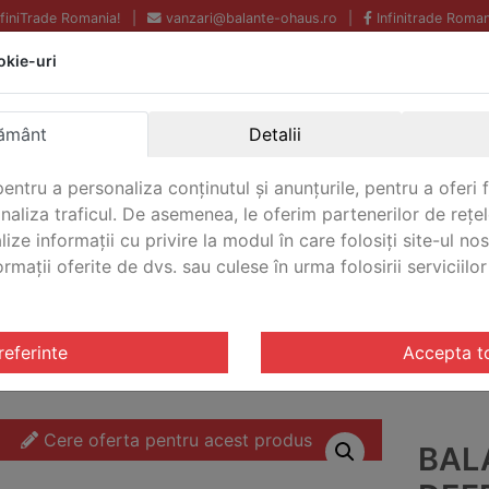
InfiniTrade Romania!
|
vanzari@balante-ohaus.ro
|
Infinitrade Roman
okie-uri
Echipamente profesionale
Livrare rapida.
pentru laborator.
Oriunde in Romania.
ământ
Detalii
Garantie Internationala.
entru a personaliza conținutul și anunțurile, pentru a oferi f
analiza traficul. De asemenea, le oferim partenerilor de rețel
lize informații cu privire la modul în care folosiți site-ul no
mații oferite de dvs. sau culese în urma folosirii serviciilor 
CONTACT
triale Defender® 5000 Washdown
/ Balanta industriala De
referinte
Accepta t
Cere oferta pentru acest produs
BAL