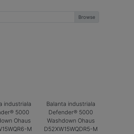
a industriala
Balanta industriala
nder® 5000
Defender® 5000
down Ohaus
Washdown Ohaus
W15WQR6-M
D52XW15WQDR5-M