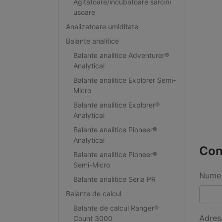
Agitatoare/incubatoare sarcini
usoare
Analizatoare umiditate
Balante analitice
Balante analitice Adventurer®
Analytical
Balante analitice Explorer Semi-
Micro
Balante analitice Explorer®
Analytical
Balante analitice Pioneer®
Analytical
Con
Balante analitice Pioneer®
Semi-Micro
Nume 
Balante analitice Seria PR
Balante de calcul
Balante de calcul Ranger®
Adres
Count 3000