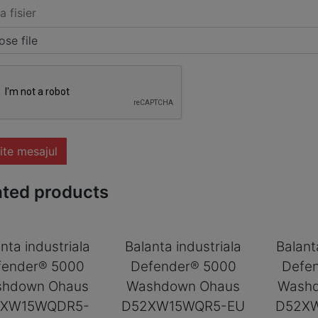
a fisier
se file
ite mesajul
ated products
nta industriala
Balanta industriala
Balant
fender® 5000
Defender® 5000
Defe
hdown Ohaus
Washdown Ohaus
Wash
2XW15WQDR5-
D52XW15WQR5-EU
D52X