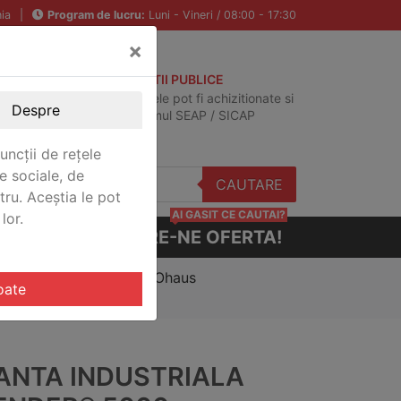
ia
|
Program de lucru:
Luni - Vineri / 08:00 - 17:30
×
ACHIZITII PUBLICE
Produsele pot fi achizitionate si
Despre
in sistemul SEAP / SICAP
uncții de rețele
e sociale, de
CAUTARE
stru. Aceștia le pot
AI GASIT CE CAUTAI?
lor.
CERE-NE OFERTA!
fender® 5000 Washdown Ohaus
oate
ANTA INDUSTRIALA