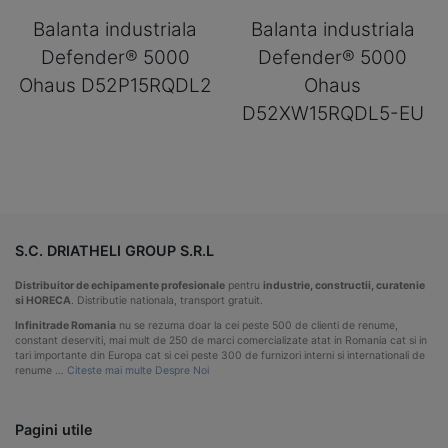
Balanta industriala
Balanta industriala
Defender® 5000
Defender® 5000
Ohaus D52P15RQDL2
Ohaus
D52XW15RQDL5-EU
S.C. DRIATHELI GROUP S.R.L
Distribuitor de echipamente profesionale
pentru
industrie, constructii, curatenie
si HORECA
. Distributie nationala, transport gratuit.
Infinitrade Romania
nu se rezuma doar la cei peste 500 de clienti de renume,
constant deserviti, mai mult de 250 de marci comercializate atat in Romania cat si in
tari importante din Europa cat si cei peste 300 de furnizori interni si internationali de
renume …
Citeste mai multe Despre Noi
Pagini utile