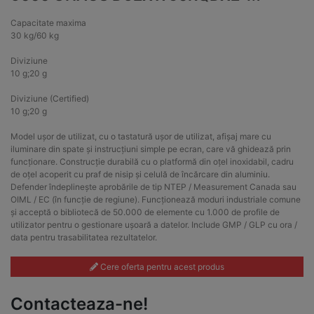
Capacitate maxima
30 kg/60 kg
Diviziune
10 g;20 g
Diviziune (Certified)
10 g;20 g
Model ușor de utilizat, cu o tastatură ușor de utilizat, afișaj mare cu
iluminare din spate și instrucțiuni simple pe ecran, care vă ghidează prin
funcționare. Construcție durabilă cu o platformă din oțel inoxidabil, cadru
de oțel acoperit cu praf de nisip și celulă de încărcare din aluminiu.
Defender îndeplinește aprobările de tip NTEP / Measurement Canada sau
OIML / EC (în funcție de regiune). Funcționează moduri industriale comune
și acceptă o bibliotecă de 50.000 de elemente cu 1.000 de profile de
utilizator pentru o gestionare ușoară a datelor. Include GMP / GLP cu ora /
data pentru trasabilitatea rezultatelor.
Cere oferta pentru acest produs
Contacteaza-ne!