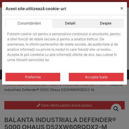
Skip
vanzari@balante-ohaus.ro
|
Infinitrade Romania
×
to
Acest site utilizează cookie-uri
content
Consimțământ
Detalii
Despre
ACHIZITII PUBLICE
Folosim cookie-uri pentru a personaliza conținutul și anunțurile, pentru
Produsele pot fi achizitionate si in sistemul SEAP / SICAP
a oferi funcții de rețele sociale și pentru a analiza traficul. De
Products
asemenea, le oferim partenerilor de rețele sociale, de publicitate și de
search
CAUTARE
analize informații cu privire la modul în care folosiți site-ul nostru.
Aceștia le pot combina cu alte informații oferite de dvs. sau culese în
urma folosirii serviciilor lor.
Cere-ne oferta!
Toate produsele
CONTACT
Preferinte
Accepta toate
Home
/
Balante industriale
/
Balante industriale Defender® 5000
/ Balanta
industriala Defender® 5000 Ohaus D52XW60RQDX2-M
Cere oferta pentru acest produs
BALANTA INDUSTRIALA DEFENDER®
5000 OHAUS D52XW60RQDX2-M