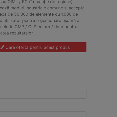
au OIML / EC (în funcție de regiune).
ează moduri industriale comune și acceptă
tecă de 50.000 de elemente cu 1.000 de
de utilizator pentru o gestionare ușoară a
 Include GMP / GLP cu ora / data pentru
tatea rezultatelor.
Cere oferta pentru acest produs