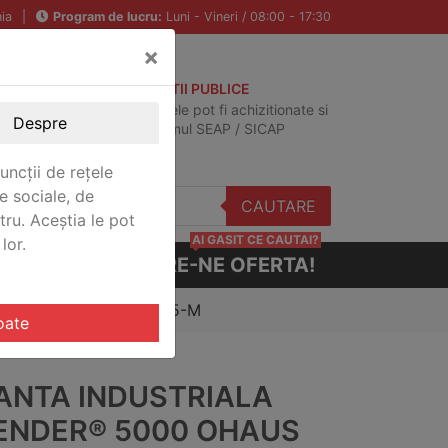
ia
|
Program de lucru:
Luni - Vineri / 08:00 - 17:30
×
ACHIZITII PUBLICE
Produsele pot fi achizitionate si
Despre
in sistemul SEAP / SICAP
uncții de rețele
e sociale, de
CAUTARE
stru. Aceștia le pot
AI GASIT CE CAUTAI?
lor.
CERE-NE OFERTA!
000 Ohaus D52XW60RQDL5-M
oate
ANTA INDUSTRIALA
ENDER® 5000 OHAUS