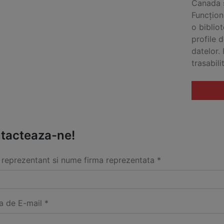
Canada s
Funcțion
o biblio
profile 
datelor.
trasabili
tacteaza-ne!
reprezentant si nume firma reprezentata *
a de E-mail *