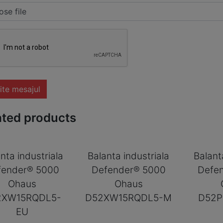
se file
ite mesajul
ated products
nta industriala
Balanta industriala
Balant
fender® 5000
Defender® 5000
Defe
Ohaus
Ohaus
2XW15RQDL5-
D52XW15RQDL5-M
D52P
EU