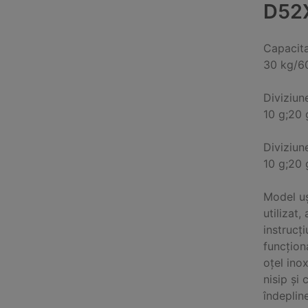
D52
Capacit
30 kg/6
Diviziun
10 g;20 
Diviziun
10 g;20 
Model uș
utilizat,
instrucț
funcțion
oțel ino
nisip și
îndeplin