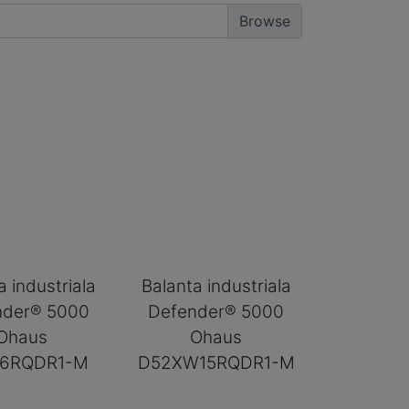
a industriala
Balanta industriala
nder® 5000
Defender® 5000
Ohaus
Ohaus
6RQDR1-M
D52XW15RQDR1-M