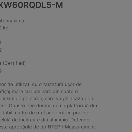
XW60RQDL5-M
ate maxima
0 kg
e
g
e (Certified)
g
or de utilizat, cu o tastatură ușor de
 afișaj mare cu iluminare din spate și
iuni simple pe ecran, care vă ghidează prin
are. Construcție durabilă cu o platformă din
xidabil, cadru de oțel acoperit cu praf de
 celulă de încărcare din aluminiu. Defender
ește aprobările de tip NTEP / Measurement