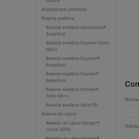
usoare
Analizatoare umiditate
Balante analitice
Balante analitice Adventurer®
Analytical
Balante analitice Explorer Semi-
Micro
Balante analitice Explorer®
Analytical
Balante analitice Pioneer®
Analytical
Con
Balante analitice Pioneer®
Semi-Micro
Nume 
Balante analitice Seria PR
Balante de calcul
Balante de calcul Ranger®
Adres
Count 3000
Balante de calcul Ranger®