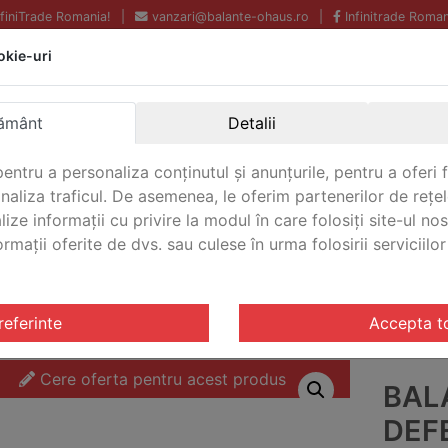
InfiniTrade Romania!
|
vanzari@balante-ohaus.ro
|
Infinitrade Roman
okie-uri
Echipamente profesionale
Livrare rapida.
pentru laborator.
Oriunde in Romania.
ământ
Detalii
Garantie Internationala.
entru a personaliza conținutul și anunțurile, pentru a oferi f
analiza traficul. De asemenea, le oferim partenerilor de rețel
lize informații cu privire la modul în care folosiți site-ul no
mații oferite de dvs. sau culese în urma folosirii serviciilor 
CONTACT
riale Defender® 5000
/ Balanta industriala Defender® 5
referinte
Accepta t
Cere oferta pentru acest produs
BAL
DEF