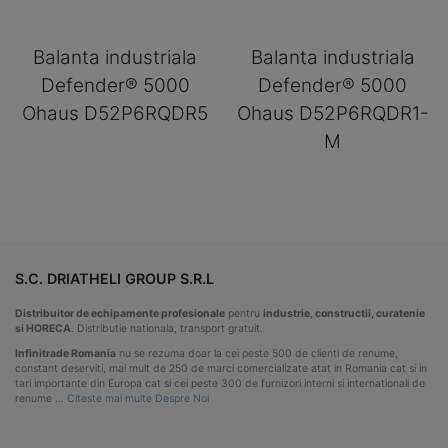
Balanta industriala
Balanta industriala
Defender® 5000
Defender® 5000
Ohaus D52P6RQDR5
Ohaus D52P6RQDR1-
M
S.C. DRIATHELI GROUP S.R.L
Distribuitor de echipamente profesionale
pentru
industrie, constructii, curatenie
si HORECA
. Distributie nationala, transport gratuit.
Infinitrade Romania
nu se rezuma doar la cei peste 500 de clienti de renume,
constant deserviti, mai mult de 250 de marci comercializate atat in Romania cat si in
tari importante din Europa cat si cei peste 300 de furnizori interni si internationali de
renume …
Citeste mai multe Despre Noi