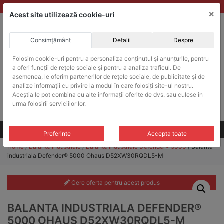
Skip
vanzari@balante-ohaus.ro
|
Infinitrade Romania
×
to
Acest site utilizează cookie-uri
content
Consimțământ
Detalii
Despre
ACHIZITII PUBLICE
Folosim cookie-uri pentru a personaliza conținutul și anunțurile, pentru
Produsele pot fi achizitionate si in sistemul SEAP / SICAP
a oferi funcții de rețele sociale și pentru a analiza traficul. De
Products
asemenea, le oferim partenerilor de rețele sociale, de publicitate și de
search
CAUTARE
analize informații cu privire la modul în care folosiți site-ul nostru.
Aceștia le pot combina cu alte informații oferite de dvs. sau culese în
urma folosirii serviciilor lor.
Cere-ne oferta!
Toate produsele
CONTACT
Preferinte
Accepta toate
Home
/
Balante industriale
/
Balante industriale Defender® 5000
/ Balanta
industriala Defender® 5000 Ohaus D52XW30RQDL5-M
Cere oferta pentru acest produs
BALANTA INDUSTRIALA DEFENDER®
5000 OHAUS D52XW30RQDL5-M