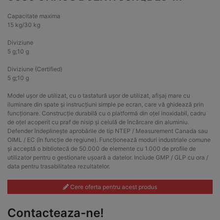
Capacitate maxima
15 kg/30 kg
Diviziune
5 g;10 g
Diviziune (Certified)
5 g;10 g
Model ușor de utilizat, cu o tastatură ușor de utilizat, afișaj mare cu
iluminare din spate și instrucțiuni simple pe ecran, care vă ghidează prin
funcționare. Construcție durabilă cu o platformă din oțel inoxidabil, cadru
de oțel acoperit cu praf de nisip și celulă de încărcare din aluminiu.
Defender îndeplinește aprobările de tip NTEP / Measurement Canada sau
OIML / EC (în funcție de regiune). Funcționează moduri industriale comune
și acceptă o bibliotecă de 50.000 de elemente cu 1.000 de profile de
utilizator pentru o gestionare ușoară a datelor. Include GMP / GLP cu ora /
data pentru trasabilitatea rezultatelor.
Cere oferta pentru acest produs
Contacteaza-ne!