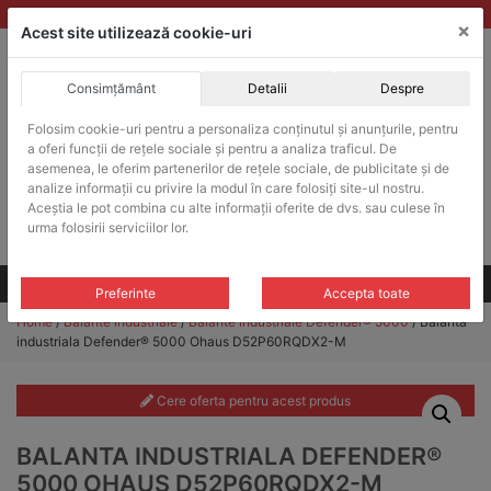
Skip
vanzari@balante-ohaus.ro
|
Infinitrade Romania
×
to
Acest site utilizează cookie-uri
content
Consimțământ
Detalii
Despre
ACHIZITII PUBLICE
Folosim cookie-uri pentru a personaliza conținutul și anunțurile, pentru
Produsele pot fi achizitionate si in sistemul SEAP / SICAP
a oferi funcții de rețele sociale și pentru a analiza traficul. De
Products
asemenea, le oferim partenerilor de rețele sociale, de publicitate și de
search
CAUTARE
analize informații cu privire la modul în care folosiți site-ul nostru.
Aceștia le pot combina cu alte informații oferite de dvs. sau culese în
urma folosirii serviciilor lor.
Cere-ne oferta!
Toate produsele
CONTACT
Preferinte
Accepta toate
Home
/
Balante industriale
/
Balante industriale Defender® 5000
/ Balanta
industriala Defender® 5000 Ohaus D52P60RQDX2-M
Cere oferta pentru acest produs
BALANTA INDUSTRIALA DEFENDER®
5000 OHAUS D52P60RQDX2-M