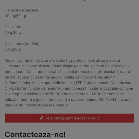
Capacitate maxima
30 kg/60 kg
Diviziune
10 g;20 g
Diviziune (Certified)
10 g;20 g
Model ușor de utilizat, cu o tastatură ușor de utilizat, afișaj mare cu
iluminare din spate și instrucțiuni simple pe ecran, care vă ghidează prin
funcționare. Construcție durabilă cu o platformă din oțel inoxidabil, cadru
de oțel acoperit cu praf de nisip și celulă de încărcare din aluminiu.
Defender îndeplinește aprobările de tip NTEP / Measurement Canada sau
OIML / EC (în funcție de regiune). Funcționează moduri industriale comune
și acceptă o bibliotecă de 50.000 de elemente cu 1.000 de profile de
utilizator pentru o gestionare ușoară a datelor. Include GMP / GLP cu ora /
data pentru trasabilitatea rezultatelor.
Cere oferta pentru acest produs
Contacteaza-ne!