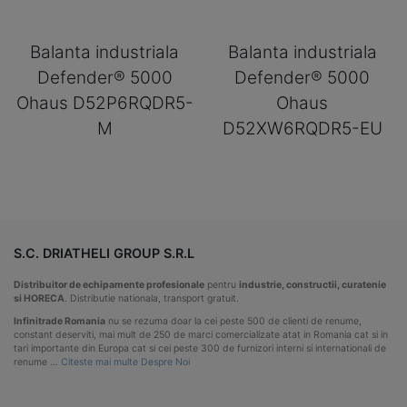
Balanta industriala
Balanta industriala
Defender® 5000
Defender® 5000
Ohaus D52P6RQDR5-
Ohaus
M
D52XW6RQDR5-EU
S.C. DRIATHELI GROUP S.R.L
Distribuitor de echipamente profesionale
pentru
industrie, constructii, curatenie
si HORECA
. Distributie nationala, transport gratuit.
Infinitrade Romania
nu se rezuma doar la cei peste 500 de clienti de renume,
constant deserviti, mai mult de 250 de marci comercializate atat in Romania cat si in
tari importante din Europa cat si cei peste 300 de furnizori interni si internationali de
renume …
Citeste mai multe Despre Noi