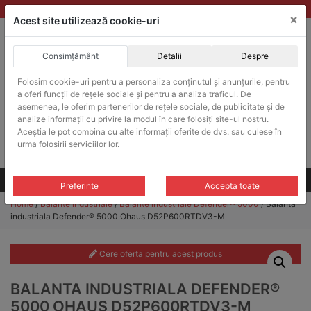
Skip
vanzari@balante-ohaus.ro
|
Infinitrade Romania
×
to
Acest site utilizează cookie-uri
content
Consimțământ
Detalii
Despre
ACHIZITII PUBLICE
Folosim cookie-uri pentru a personaliza conținutul și anunțurile, pentru
Produsele pot fi achizitionate si in sistemul SEAP / SICAP
a oferi funcții de rețele sociale și pentru a analiza traficul. De
Products
asemenea, le oferim partenerilor de rețele sociale, de publicitate și de
search
CAUTARE
analize informații cu privire la modul în care folosiți site-ul nostru.
Aceștia le pot combina cu alte informații oferite de dvs. sau culese în
urma folosirii serviciilor lor.
Cere-ne oferta!
Toate produsele
CONTACT
Preferinte
Accepta toate
Home
/
Balante industriale
/
Balante industriale Defender® 5000
/ Balanta
industriala Defender® 5000 Ohaus D52P600RTDV3-M
Cere oferta pentru acest produs
BALANTA INDUSTRIALA DEFENDER®
5000 OHAUS D52P600RTDV3-M