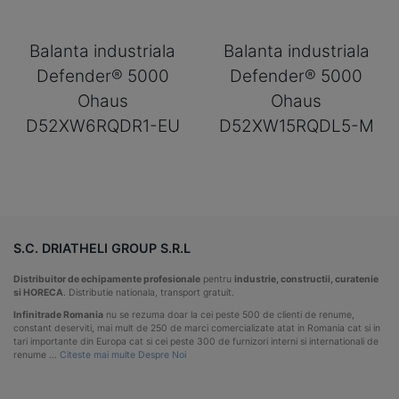
Balanta industriala
Balanta industriala
Defender® 5000
Defender® 5000
Ohaus
Ohaus
D52XW6RQDR1-EU
D52XW15RQDL5-M
S.C. DRIATHELI GROUP S.R.L
Distribuitor de echipamente profesionale
pentru
industrie, constructii, curatenie
si HORECA
. Distributie nationala, transport gratuit.
Infinitrade Romania
nu se rezuma doar la cei peste 500 de clienti de renume,
constant deserviti, mai mult de 250 de marci comercializate atat in Romania cat si in
tari importante din Europa cat si cei peste 300 de furnizori interni si internationali de
renume …
Citeste mai multe Despre Noi