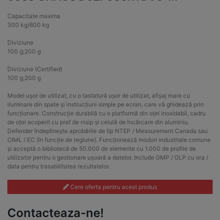
Capacitate maxima
300 kg/600 kg
Diviziune
100 g;200 g
Diviziune (Certified)
100 g;200 g
Model ușor de utilizat, cu o tastatură ușor de utilizat, afișaj mare cu
iluminare din spate și instrucțiuni simple pe ecran, care vă ghidează prin
funcționare. Construcție durabilă cu o platformă din oțel inoxidabil, cadru
de oțel acoperit cu praf de nisip și celulă de încărcare din aluminiu.
Defender îndeplinește aprobările de tip NTEP / Measurement Canada sau
OIML / EC (în funcție de regiune). Funcționează moduri industriale comune
și acceptă o bibliotecă de 50.000 de elemente cu 1.000 de profile de
utilizator pentru o gestionare ușoară a datelor. Include GMP / GLP cu ora /
data pentru trasabilitatea rezultatelor.
Cere oferta pentru acest produs
Contacteaza-ne!