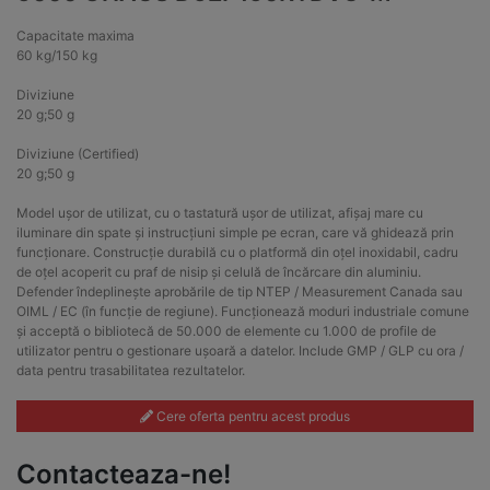
Capacitate maxima
60 kg/150 kg
Diviziune
20 g;50 g
Diviziune (Certified)
20 g;50 g
Model ușor de utilizat, cu o tastatură ușor de utilizat, afișaj mare cu
iluminare din spate și instrucțiuni simple pe ecran, care vă ghidează prin
funcționare. Construcție durabilă cu o platformă din oțel inoxidabil, cadru
de oțel acoperit cu praf de nisip și celulă de încărcare din aluminiu.
Defender îndeplinește aprobările de tip NTEP / Measurement Canada sau
OIML / EC (în funcție de regiune). Funcționează moduri industriale comune
și acceptă o bibliotecă de 50.000 de elemente cu 1.000 de profile de
utilizator pentru o gestionare ușoară a datelor. Include GMP / GLP cu ora /
data pentru trasabilitatea rezultatelor.
Cere oferta pentru acest produs
Contacteaza-ne!