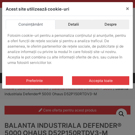
Skip
vanzari@balante-ohaus.ro
|
Infinitrade Romania
×
to
Acest site utilizează cookie-uri
content
Consimțământ
Detalii
Despre
ACHIZITII PUBLICE
Folosim cookie-uri pentru a personaliza conținutul și anunțurile, pentru
Produsele pot fi achizitionate si in sistemul SEAP / SICAP
a oferi funcții de rețele sociale și pentru a analiza traficul. De
Products
asemenea, le oferim partenerilor de rețele sociale, de publicitate și de
search
CAUTARE
analize informații cu privire la modul în care folosiți site-ul nostru.
Aceștia le pot combina cu alte informații oferite de dvs. sau culese în
urma folosirii serviciilor lor.
Cere-ne oferta!
Toate produsele
CONTACT
Preferinte
Accepta toate
Home
/
Balante industriale
/
Balante industriale Defender® 5000
/ Balanta
industriala Defender® 5000 Ohaus D52P150RTDV3-M
Cere oferta pentru acest produs
BALANTA INDUSTRIALA DEFENDER®
5000 OHAUS D52P150RTDV3-M