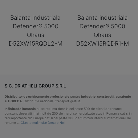
Balanta industriala
Balanta industriala
Defender® 5000
Defender® 5000
Ohaus
Ohaus
D52XW15RQDL2-M
D52XW15RQDR1-M
S.C. DRIATHELI GROUP S.R.L
Distribuitor de echipamente profesionale
pentru
industrie, constructii, curatenie
si HORECA
. Distributie nationala, transport gratuit.
Infinitrade Romania
nu se rezuma doar la cei peste 500 de clienti de renume,
constant deserviti, mai mult de 250 de marci comercializate atat in Romania cat si in
tari importante din Europa cat si cei peste 300 de furnizori interni si internationali de
renume …
Citeste mai multe Despre Noi